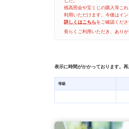
した。
ナンバーズ３
クトロ
残高照会や宝くじの購入等これ
グイン
利用いただけます。今後はイン
詳しくはこちら
をご確認くださ
着せかえクーちゃん
当せん番号案内
長らくご利用いただき、ありが
宝くじの購入・照会
宝くじ商品一覧
表示に時間がかかっております。再
初めての方へ
等級
みずほ銀行店舗・ATM
みずほATM宝くじサービス
発売スケジュール