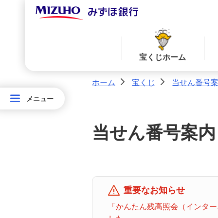
宝くじホーム
ホーム
宝くじ
当せん番号
>
>
メニュー
メニュー
宝
当せん番号案内TOPへ
宝くじ商品一覧TOPへ
く
当せん番号案内
じ
ロト７
ロト６
ホ
ー
ム
ミニロト
ビンゴ５
重要なお知らせ
「かんたん残高照会（インターネ
みずほ
ダイレ