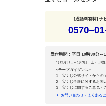
[通話料有料] 
0570–01
受付時間：平日 10時30分～1
*
（12月31日～1月3日、土・日
<テープガイダンス>
1：宝くじ公式サイトからの
2：宝くじ全般に関するお問
3：宝くじに関するご意見・
お問い合わせ・よくある