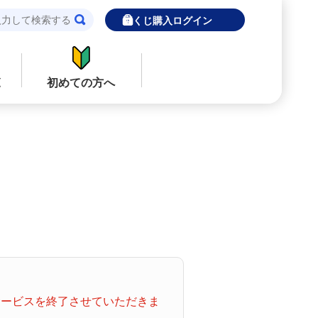
宝くじ購入ログイン
覧
初めての方へ
閉じる
閉じる
ロト７
インターネットで販売予定の宝くじ
当せん金の受取方法について
ナンバーズ
「金額が合わない」「入金されていな
い」にお答えします。
購入した宝くじの確認方法について
着せかえクーちゃん
「代金が引き落としされない」「購入明
てサービスを終了させていただきま
細に表示されない」にお答えします。