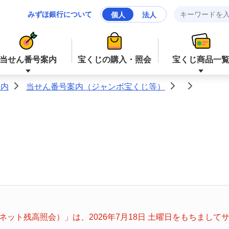
みずほ銀行について
個人
法人
当せん番号案内
宝くじの購入・照会
宝くじ商品一
案内
当せん番号案内（ジャンボ宝くじ等）
>
>
>
ジャンボ宝くじ等
ジャンボ宝くじ等
ロト６
ミニロト
ナンバーズ４
スクラッチ
ット残高照会）」は、2026年7月18日 土曜日をもちまし