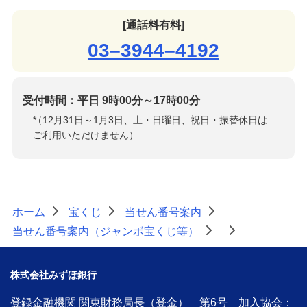
[通話料有料]
03–3944–4192
受付時間：平日 9時00分～17時00分
*
（12月31日～1月3日、土・日曜日、祝日・振替休日は
ご利用いただけません）
ホーム
宝くじ
当せん番号案内
>
>
>
当せん番号案内（ジャンボ宝くじ等）
>
>
株式会社みずほ銀行
登録金融機関 関東財務局長（登金） 第6号 加入協会：