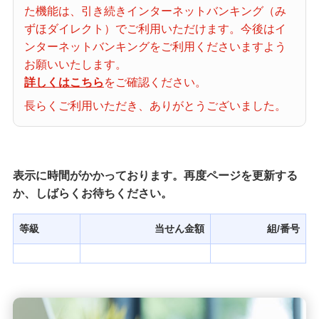
た機能は、引き続きインターネットバンキング（み
当せん番号案内
ずほダイレクト）でご利用いただけます。今後はイ
ンターネットバンキングをご利用くださいますよう
宝くじの購入・照会
お願いいたします。
詳しくはこちら
をご確認ください。
長らくご利用いただき、ありがとうございました。
宝くじ商品一覧
初めての方へ
表示に時間がかかっております。再度ページを更新する
か、しばらくお待ちください。
みずほ銀行店舗・ATM
等級
当せん金額
組/番号
みずほATM宝くじサービス