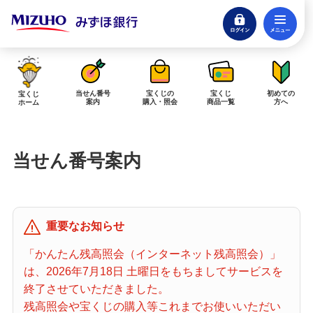
ログイン
メ
閉じる
みずほダイレクトログイン
当せん番号
宝くじの
宝くじ
初めての
宝くじ
案内
購入・照会
商品一覧
方へ
ホーム
インターネットで販売予定の宝くじ
当せん番号案内
当せん金の受取方法について
「金額が合わない」「入金されていない」にお答えします。
購入した宝くじの確認方法について
重要なお知らせ
「代金が引き落としされない」「購入明細に表示されない」にお答えしま
す。
「かんたん残高照会（インターネット残高照会）」
は、2026年7月18日 土曜日をもちましてサービスを
宝くじホーム
終了させていただきました。
残高照会や宝くじの購入等これまでお使いいただい