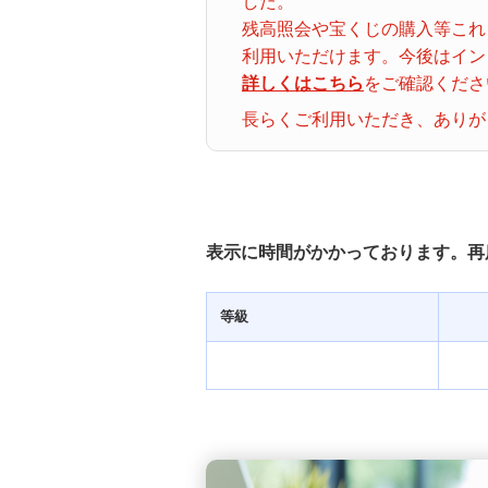
した。
ナンバーズ３
クトロ
残高照会や宝くじの購入等これ
グイン
利用いただけます。今後はイン
詳しくはこちら
をご確認くださ
着せかえクーちゃん
当せん番号案内
長らくご利用いただき、ありが
宝くじの購入・照会
宝くじ商品一覧
表示に時間がかかっております。再
初めての方へ
等級
みずほ銀行店舗・ATM
みずほATM宝くじサービス
発売スケジュール