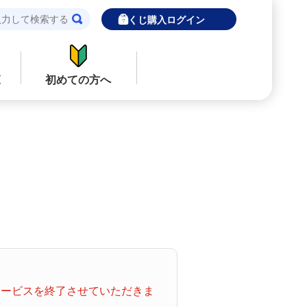
宝くじ購入ログイン
覧
初めての方へ
閉じる
閉じる
ロト７
インターネットで販売予定の宝くじ
当せん金の受取方法について
ナンバーズ
「金額が合わない」「入金されていな
い」にお答えします。
購入した宝くじの確認方法について
着せかえクーちゃん
「代金が引き落としされない」「購入明
てサービスを終了させていただきま
細に表示されない」にお答えします。