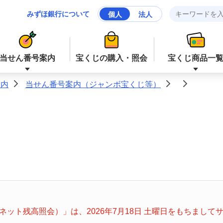
みずほ銀行について
個人
法人
当せん番号案内
宝くじの購入・照会
宝くじ商品一
案内
当せん番号案内（ジャンボ宝くじ等）
>
>
>
ジャンボ宝くじ等
ジャンボ宝くじ等
ロト６
ミニロト
ナンバーズ４
スクラッチ
ット残高照会）」は、2026年7月18日 土曜日をもちまし