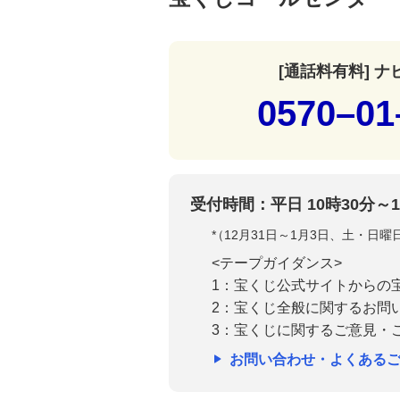
[通話料有料] 
0570–01
受付時間：平日 10時30分～1
*
（12月31日～1月3日、土・日
<テープガイダンス>
1：宝くじ公式サイトからの
2：宝くじ全般に関するお問
3：宝くじに関するご意見・
お問い合わせ・よくある