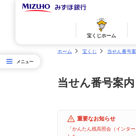
宝くじホーム
ホーム
宝くじ
当せん番号
>
>
メニュー
メニュー
宝
当せん番号案内TOPへ
宝くじ商品一覧TOPへ
く
当せん番号案内
じ
ロト７
ロト６
ホ
ー
ム
ミニロト
ビンゴ５
重要なお知らせ
「かんたん残高照会（インターネ
みずほ
ダイレ