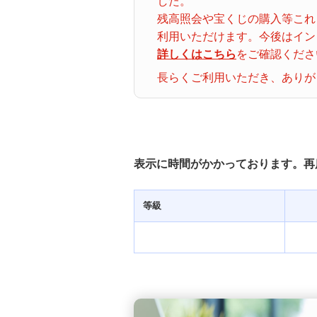
した。
ナンバーズ３
クトロ
残高照会や宝くじの購入等これ
グイン
利用いただけます。今後はイン
詳しくはこちら
をご確認くださ
着せかえクーちゃん
当せん番号案内
長らくご利用いただき、ありが
宝くじの購入・照会
宝くじ商品一覧
表示に時間がかかっております。再
初めての方へ
等級
みずほ銀行店舗・ATM
みずほATM宝くじサービス
発売スケジュール