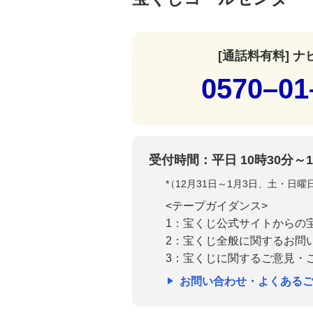
[通話料有料] 
0570–01
受付時間：平日 10時30分～1
*
（12月31日～1月3日、土・日
<テープガイダンス>
1：宝くじ公式サイトからの
2：宝くじ全般に関するお問
3：宝くじに関するご意見・
お問い合わせ・よくある