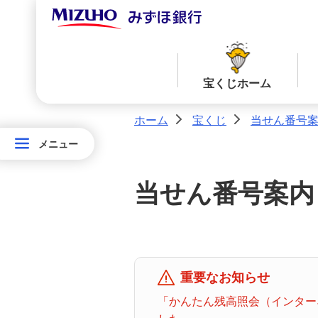
宝くじホーム
ホーム
宝くじ
当せん番号
>
>
メニュー
メニュー
宝
当せん番号案内TOPへ
宝くじ商品一覧TOPへ
く
当せん番号案内
じ
ロト７
ロト６
ホ
ー
ム
ミニロト
ビンゴ５
重要なお知らせ
「かんたん残高照会（インターネ
みずほ
ダイレ