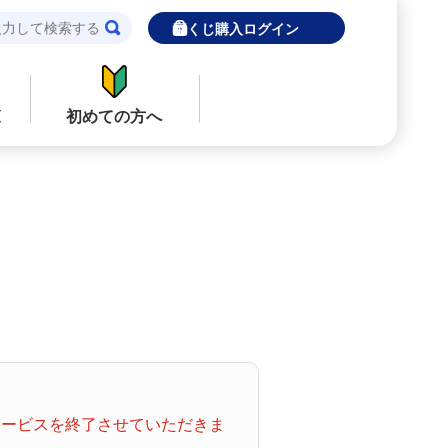
宝くじ購入ログイン
覧
初めての方へ
閉じる
閉じる
ロト７
インターネットで販売予定の宝くじ
当せん金の受取方法について
ナンバーズ
「金額が合わない」「入金されていな
い」にお答えします。
購入した宝くじの確認方法について
着せかえクーちゃん
「代金が引き落としされない」「購入明
てサービスを終了させていただきま
細に表示されない」にお答えします。