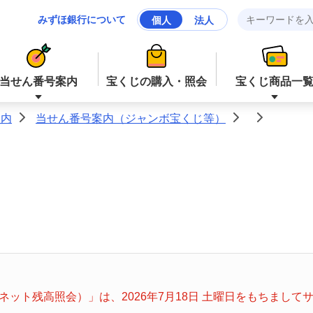
みずほ銀行について
個人
法人
当せん番号案内
宝くじの購入・照会
宝くじ商品一
案内
当せん番号案内（ジャンボ宝くじ等）
>
>
>
ジャンボ宝くじ等
ジャンボ宝くじ等
ロト６
ミニロト
ナンバーズ４
スクラッチ
ット残高照会）」は、2026年7月18日 土曜日をもちまし