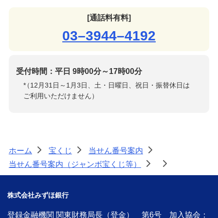
[通話料有料]
03–3944–4192
受付時間：平日 9時00分～17時00分
*
（12月31日～1月3日、土・日曜日、祝日・振替休日は
ご利用いただけません）
ホーム
宝くじ
当せん番号案内
>
>
>
当せん番号案内（ジャンボ宝くじ等）
>
>
株式会社みずほ銀行
登録金融機関 関東財務局長（登金） 第6号 加入協会：