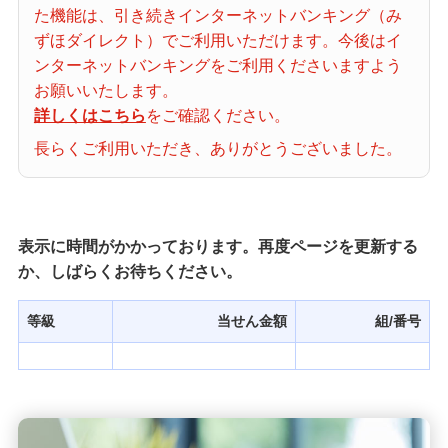
た機能は、引き続きインターネットバンキング（み
当せん番号案内
ずほダイレクト）でご利用いただけます。今後はイ
ンターネットバンキングをご利用くださいますよう
宝くじの購入・照会
お願いいたします。
詳しくはこちら
をご確認ください。
長らくご利用いただき、ありがとうございました。
宝くじ商品一覧
初めての方へ
表示に時間がかかっております。再度ページを更新する
か、しばらくお待ちください。
みずほ銀行店舗・ATM
等級
当せん金額
組/番号
みずほATM宝くじサービス