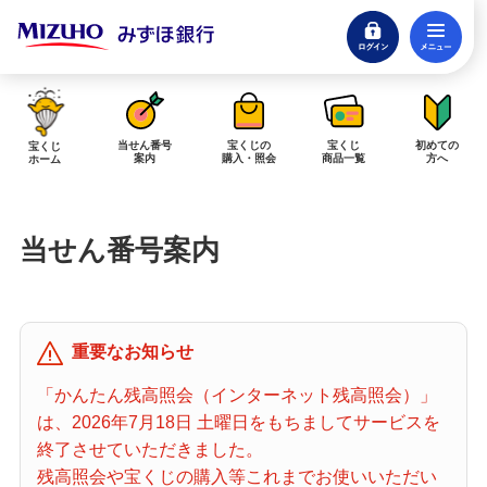
ログイン
メ
閉じる
みずほダイレクトログイン
当せん番号
宝くじの
宝くじ
初めての
宝くじ
案内
購入・照会
商品一覧
方へ
ホーム
インターネットで販売予定の宝くじ
当せん番号案内
当せん金の受取方法について
「金額が合わない」「入金されていない」にお答えします。
購入した宝くじの確認方法について
重要なお知らせ
「代金が引き落としされない」「購入明細に表示されない」にお答えしま
す。
「かんたん残高照会（インターネット残高照会）」
は、2026年7月18日 土曜日をもちましてサービスを
宝くじホーム
終了させていただきました。
残高照会や宝くじの購入等これまでお使いいただい