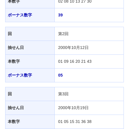
本数字
02 08 10 13 27 30
当せん番号案内
ボーナス数字
39
宝くじの購入・照会
回
第2回
宝くじ商品一覧
抽せん日
2000年10月12日
本数字
01 09 16 20 21 43
初めての方へ
ボーナス数字
05
みずほ銀行店舗・ATM
回
第3回
抽せん日
2000年10月19日
みずほATM宝くじサービス
本数字
01 05 15 31 36 38