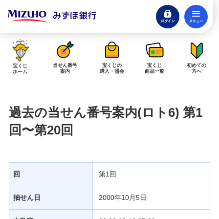
ログイン
メ
閉じる
みずほダイレクトログイン
当せん番号
宝くじの
宝くじ
初めての
宝くじ
案内
購入・照会
商品一覧
方へ
ホーム
インターネットで販売予定の宝くじ
過去の当せん番号案内(ロト6) 第1
当せん金の受取方法について
「金額が合わない」「入金されていない」にお答えします。
回〜第20回
購入した宝くじの確認方法について
「代金が引き落としされない」「購入明細に表示されない」にお答えしま
す。
回
第1回
宝くじホーム
抽せん日
2000年10月5日