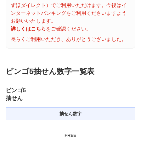
ずほダイレクト）でご利用いただけます。今後はイ
当せん番号案内
ンターネットバンキングをご利用くださいますよう
お願いいたします。
宝くじの購入・照会
詳しくはこちら
をご確認ください。
長らくご利用いただき、ありがとうございました。
宝くじ商品一覧
ビンゴ5抽せん数字一覧表
初めての方へ
ビンゴ5
抽せん
みずほ銀行店舗・ATM
抽せん数字
みずほATM宝くじサービス
FREE