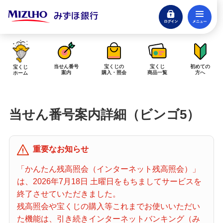
ログイン
メ
閉じる
みずほダイレクトログイン
当せん番号
宝くじの
宝くじ
初めての
宝くじ
案内
購入・照会
商品一覧
方へ
ホーム
インターネットで販売予定の宝くじ
当せん番号案内詳細（ビンゴ5）
当せん金の受取方法について
「金額が合わない」「入金されていない」にお答えします。
購入した宝くじの確認方法について
重要なお知らせ
「代金が引き落としされない」「購入明細に表示されない」にお答えしま
「かんたん残高照会（インターネット残高照会）」
す。
は、2026年7月18日 土曜日をもちましてサービスを
終了させていただきました。
宝くじホーム
残高照会や宝くじの購入等これまでお使いいただい
た機能は、引き続きインターネットバンキング（み