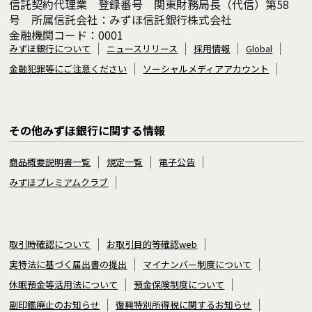
信託契約代理業 登録番号 関東財務局長（代信）第58
号 所属信託会社：みずほ信託銀行株式会社
金融機関コード：0001
みずほ銀行について
ニュースリリース
採用情報
Global
金融犯罪等にご注意ください
ソーシャルメディアアカウント
その他みずほ銀行に関する情報
商品概要説明書一覧
規定一覧
電子公告
みずほプレミアムクラブ
取引時確認について
お取引目的等確認web
実特法に基づく届出書の提出
マイナンバー制度について
休眠預金等活用法について
預金保険制度について
副印鑑廃止のお知らせ
復興特別所得税に関するお知らせ