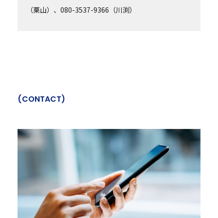
（栗山）、080-3537-9366（川渕）
(
C
O
N
T
A
C
T
)