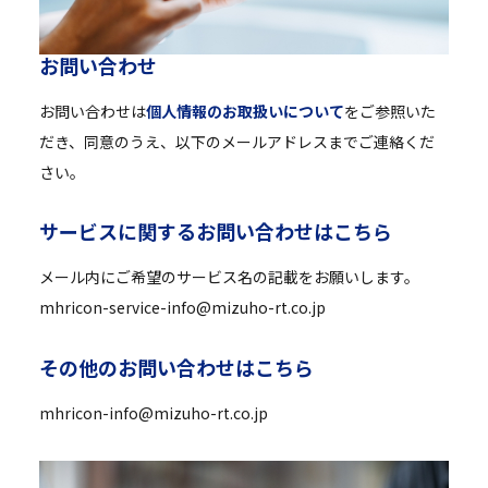
お
問
い
合
わ
せ
お問い合わせは
個人情報のお取扱いについて
をご参照いた
だき、同意のうえ、以下のメールアドレスまでご連絡くだ
さい。
サ
ー
ビ
ス
に
関
す
る
お
問
い
合
わ
せ
は
こ
ち
ら
メール内にご希望のサービス名の記載をお願いします。
mhricon-service-info@mizuho-rt.co.jp
そ
の
他
の
お
問
い
合
わ
せ
は
こ
ち
ら
mhricon-info@mizuho-rt.co.jp