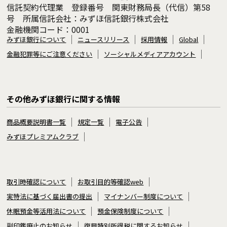
信託契約代理業 登録番号 関東財務局長（代信）第58
号 所属信託会社：みずほ信託銀行株式会社
金融機関コード：0001
みずほ銀行について
ニュースリリース
採用情報
Global
金融犯罪等にご注意ください
ソーシャルメディアアカウント
その他みずほ銀行に関する情報
商品概要説明書一覧
規定一覧
電子公告
みずほプレミアムクラブ
取引時確認について
お取引目的等確認web
実特法に基づく届出書の提出
マイナンバー制度について
休眠預金等活用法について
預金保険制度について
副印鑑廃止のお知らせ
復興特別所得税に関するお知らせ