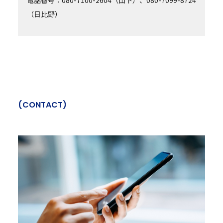
（日比野）
(
C
O
N
T
A
C
T
)