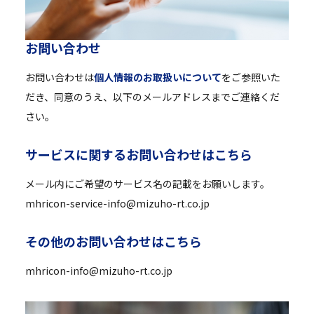
お
問
い
合
わ
せ
お問い合わせは
個人情報のお取扱いについて
をご参照いた
だき、同意のうえ、以下のメールアドレスまでご連絡くだ
さい。
サ
ー
ビ
ス
に
関
す
る
お
問
い
合
わ
せ
は
こ
ち
ら
メール内にご希望のサービス名の記載をお願いします。
mhricon-service-info@mizuho-rt.co.jp
そ
の
他
の
お
問
い
合
わ
せ
は
こ
ち
ら
mhricon-info@mizuho-rt.co.jp