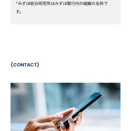
*みずほ総合研究所はみずほ銀行内の組織の名称で
す。
(
C
O
N
T
A
C
T
)