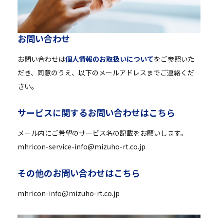
お
問
い
合
わ
せ
お問い合わせは
個人情報のお取扱いについて
をご参照いた
だき、同意のうえ、以下のメールアドレスまでご連絡くだ
さい。
サ
ー
ビ
ス
に
関
す
る
お
問
い
合
わ
せ
は
こ
ち
ら
メール内にご希望のサービス名の記載をお願いします。
mhricon-service-info@mizuho-rt.co.jp
そ
の
他
の
お
問
い
合
わ
せ
は
こ
ち
ら
mhricon-info@mizuho-rt.co.jp