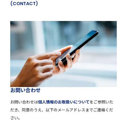
(
C
O
N
T
A
C
T
)
お
問
い
合
わ
せ
お問い合わせは
個人情報のお取扱いについて
をご参照いた
だき、同意のうえ、以下のメールアドレスまでご連絡くだ
さい。