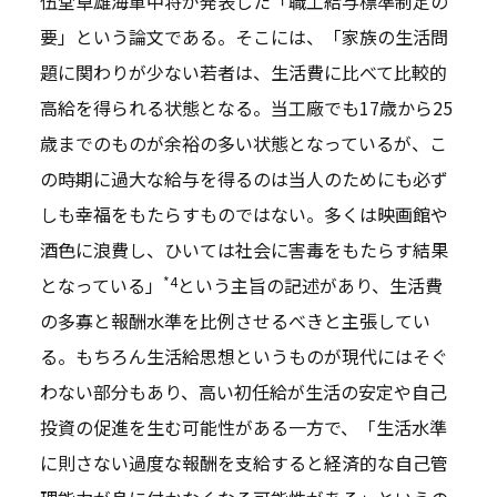
伍堂卓雄海軍中将が発表した「職工給与標準制定の
要」という論文である。そこには、「家族の生活問
題に関わりが少ない若者は、生活費に比べて比較的
高給を得られる状態となる。当工廠でも17歳から25
歳までのものが余裕の多い状態となっているが、こ
の時期に過大な給与を得るのは当人のためにも必ず
しも幸福をもたらすものではない。多くは映画館や
酒色に浪費し、ひいては社会に害毒をもたらす結果
*4
となっている」
という主旨の記述があり、生活費
の多寡と報酬水準を比例させるべきと主張してい
る。もちろん生活給思想というものが現代にはそぐ
わない部分もあり、高い初任給が生活の安定や自己
投資の促進を生む可能性がある一方で、「生活水準
に則さない過度な報酬を支給すると経済的な自己管