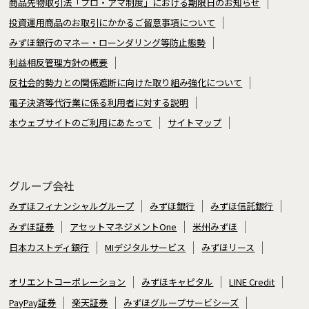
商品先物取引法「プロ・アマ制度」における期限日のお知らせ
投資運用商品のお取引にかかるご留意事項について
みずほ銀行のマネー・ローンダリング等防止態勢
利益相反管理方針の概要
反社会的勢力との関係遮断に向けた取り組み強化について
電子決済等代行業に係る利用者に対する説明
本ウェブサイトのご利用にあたって
サイトマップ
グループ会社
みずほフィナンシャルグループ
みずほ銀行
みずほ信託銀行
みずほ証券
アセットマネジメントOne
米州みずほ
日本カストディ銀行
MIデジタルサービス
みずほリース
オリエントコーポレーション
みずほキャピタル
LINE Credit
PayPay証券
楽天証券
みずほグループサービシーズ