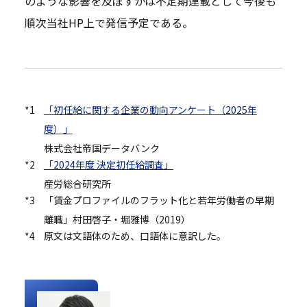
のような影響を及ぼすかは不定期連載として今後も
順次当社HP上で発信予定である。
*1
「初任給に関する企業の動向アンケート（2025年
度）」
株式会社帝国データバンク
*2
「2024年度 決定初任給調査」
産労総合研究所
*3
「賃金プロファイルのフラット化と若年労働者の早期
離職」村田啓子・堀雅博（2019）
*4
原文は文語体のため、口語体に意訳した。