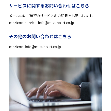
サ
ー
ビ
ス
に
関
す
る
お
問
い
合
わ
せ
は
こ
ち
ら
メール内にご希望のサービス名の記載をお願いします。
mhricon-service-info@mizuho-rt.co.jp
そ
の
他
の
お
問
い
合
わ
せ
は
こ
ち
ら
mhricon-info@mizuho-rt.co.jp