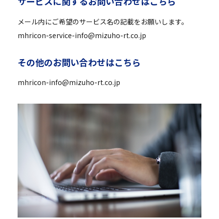
サ
ー
ビ
ス
に
関
す
る
お
問
い
合
わ
せ
は
こ
ち
ら
メール内にご希望のサービス名の記載をお願いします。
mhricon-service-info@mizuho-rt.co.jp
そ
の
他
の
お
問
い
合
わ
せ
は
こ
ち
ら
mhricon-info@mizuho-rt.co.jp