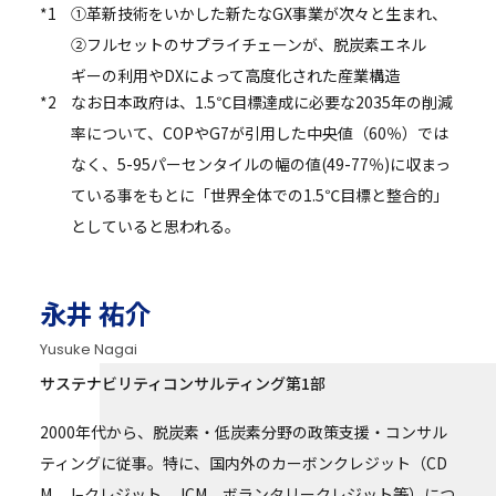
*1
①革新技術をいかした新たなGX事業が次々と生まれ、
②フルセットのサプライチェーンが、脱炭素エネル
ギーの利用やDXによって高度化された産業構造
*2
なお日本政府は、1.5℃目標達成に必要な2035年の削減
率について、COPやG7が引用した中央値（60％）では
なく、5-95パーセンタイルの幅の値(49-77％)に収まっ
ている事をもとに「世界全体での1.5℃目標と整合的」
としていると思われる。
永井 祐介
Yusuke Nagai
サステナビリティコンサルティング第1部
2000年代から、脱炭素・低炭素分野の政策支援・コンサル
ティングに従事。特に、国内外のカーボンクレジット（CD
M、J–クレジット、JCM、ボランタリークレジット等）につ