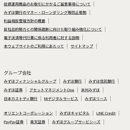
投資運用商品のお取引にかかるご留意事項について
みずほ銀行のマネー・ローンダリング等防止態勢
利益相反管理方針の概要
反社会的勢力との関係遮断に向けた取り組み強化について
電子決済等代行業に係る利用者に対する説明
本ウェブサイトのご利用にあたって
サイトマップ
グループ会社
みずほフィナンシャルグループ
みずほ銀行
みずほ信託銀行
みずほ証券
アセットマネジメントOne
米州みずほ
日本カストディ銀行
MIデジタルサービス
みずほリース
オリエントコーポレーション
みずほキャピタル
LINE Credit
PayPay証券
楽天証券
みずほグループサービシーズ