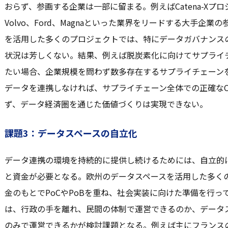
おらず、参画する企業は一部に留まる。例えばCatena-Xプロジ
Volvo、Ford、Magnaといった業界をリードする大手企
を活用した多くのプロジェクトでは、特にデータガバナンス
状況は芳しくない。結果、例えば脱炭素化に向けてサプライチ
たい場合、企業規模を問わず数多存在するサプライチェーンを
データを連携しなければ、サプライチェーン全体での正確なC
ず、データ経済圏を通じた価値づくりは実現できない。
課題3：データスペースの自立化
データ連携の環境を持続的に提供し続けるためには、自立的
と資金が必要となる。欧州のデータスペースを活用した多く
金のもとでPoCやPoBを重ね、社会実装に向けた準備を行
は、行政の手を離れ、民間の体制で運営できるのか、データ
のみで運営できるかが検討課題となる。例えば主にフランス