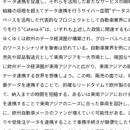
データ連携を促進し、それらを活用した新たなサービスの開
組織の垣根を超えてデータ連携を行うサイバー空間“データス
ペースを活用した代表的なプロジェクトとして自動車業界に
りを行う“Catena-X”は、いずれも上述した政策に関連する
ゆくゆくは欧州のデータ経済圏が構築され、グローバルへと
のワーストシナリオを筆者は恐れている。自動車業界を例に
売先や部品製造元として東南アジアを一大市場とし、強固な
に欧州データ経済圏が東南アジアへと広がり、東南アジアの
データ連携する世界を想像しよう。この時、販売の面では、
要データを連携することで、的確なリードタイムで欧州製の
て、納入までの時間を短縮する、あるいは東南アジアにおけ
を連携することで東南アジアのニーズに合った車両を設計し
に、欧州自動車メーカのファンが増えていく可能性がある。
りや受発注データを連携することで事務手続きが簡便化した