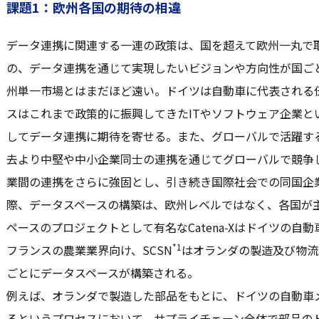
課題1：欧州各国の期待の相違
データ連携に関連する一連の政策は、国を超えて欧州一丸で
の、データ連携を通じて実現したいビジョンや方向性が国ご
州単一市場とはまだほど遠い。ドイツは自動車に代表される
スはこれまで政策的に振興してきたITやソフトウェア企業と
してデータ連携に期待を寄せる。また、グローバルで活躍す
去より中堅や中小企業同士の連携を通じてグローバルで競争
業間の連携をさらに強固とし、引き続き国際社会での同国企
際、データスペースの構築は、欧州レベルではなく、各国が
ペースのプロジェクトとして有名なCatena-Xはドイツの自動車
*1
フランスの農業業界向け、SCSN
はオランダの製造及び物流
ごとにデータスペースが構築される。
例えば、オランダで製造した部品をもとに、ドイツの自動車
るというプロセスにおいて、サプライチェーン全体で部品の