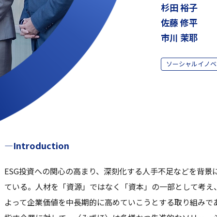
杉田 裕子
佐藤 修平
市川 茉耶
ソーシャルイノベ
—Introduction
ESG投資への関心の高まり、深刻化する人手不足などを背景
ている。人材を「資源」ではなく「資本」の一部として考え
よって企業価値を中長期的に高めていこうとする取り組みで