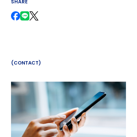
SHARE
(
C
O
N
T
A
C
T
)