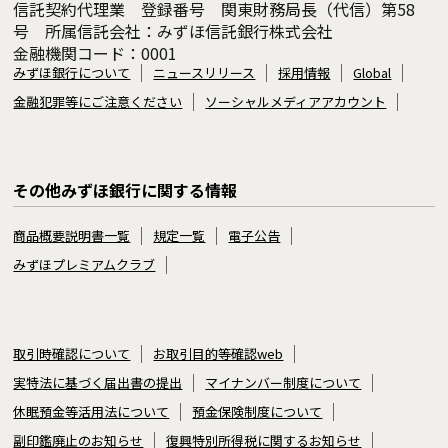
信託契約代理業 登録番号 関東財務局長（代信）第58
号 所属信託会社：みずほ信託銀行株式会社
金融機関コード：0001
みずほ銀行について
ニュースリリース
採用情報
Global
金融犯罪等にご注意ください
ソーシャルメディアアカウント
その他みずほ銀行に関する情報
商品概要説明書一覧
規定一覧
電子公告
みずほプレミアムクラブ
取引時確認について
お取引目的等確認web
実特法に基づく届出書の提出
マイナンバー制度について
休眠預金等活用法について
預金保険制度について
副印鑑廃止のお知らせ
復興特別所得税に関するお知らせ