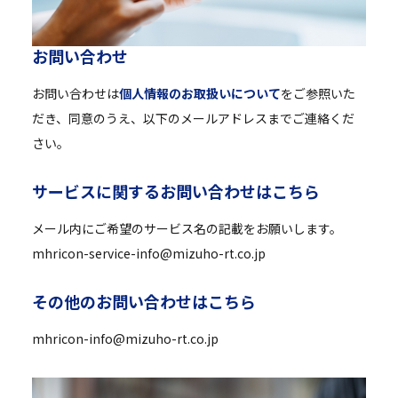
お
問
い
合
わ
せ
お問い合わせは
個人情報のお取扱いについて
をご参照いた
だき、同意のうえ、以下のメールアドレスまでご連絡くだ
さい。
サ
ー
ビ
ス
に
関
す
る
お
問
い
合
わ
せ
は
こ
ち
ら
メール内にご希望のサービス名の記載をお願いします。
mhricon-service-info@mizuho-rt.co.jp
そ
の
他
の
お
問
い
合
わ
せ
は
こ
ち
ら
mhricon-info@mizuho-rt.co.jp