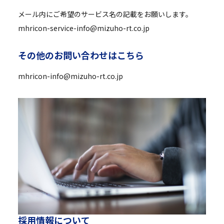
メール内にご希望のサービス名の記載をお願いします。
mhricon-service-info@mizuho-rt.co.jp
そ
の
他
の
お
問
い
合
わ
せ
は
こ
ち
ら
mhricon-info@mizuho-rt.co.jp
採
用
情
報
に
つ
い
て