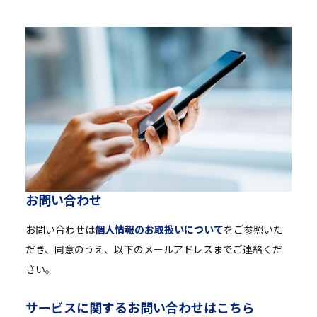
お
問
い
合
わ
せ
お問い合わせは
個人情報のお取扱いについて
をご参照いた
だき、同意のうえ、以下のメールアドレスまでご連絡くだ
さい。
サ
ー
ビ
ス
に
関
す
る
お
問
い
合
わ
せ
は
こ
ち
ら