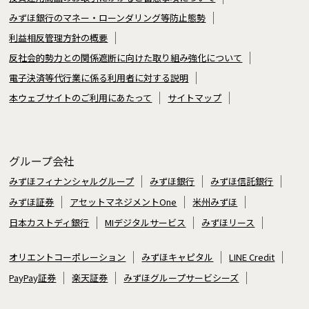
みずほ銀行のマネー・ローンダリング等防止態勢
利益相反管理方針の概要
反社会的勢力との関係遮断に向けた取り組み強化について
電子決済等代行業に係る利用者に対する説明
本ウェブサイトのご利用にあたって
サイトマップ
グループ会社
みずほフィナンシャルグループ
みずほ銀行
みずほ信託銀行
みずほ証券
アセットマネジメントOne
米州みずほ
日本カストディ銀行
MIデジタルサービス
みずほリース
オリエントコーポレーション
みずほキャピタル
LINE Credit
PayPay証券
楽天証券
みずほグループサービシーズ