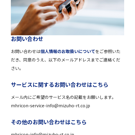
お
問
い
合
わ
せ
お問い合わせは
個人情報のお取扱いについて
をご参照いた
だき、同意のうえ、以下のメールアドレスまでご連絡くだ
さい。
サ
ー
ビ
ス
に
関
す
る
お
問
い
合
わ
せ
は
こ
ち
ら
メール内にご希望のサービス名の記載をお願いします。
mhricon-service-info@mizuho-rt.co.jp
そ
の
他
の
お
問
い
合
わ
せ
は
こ
ち
ら
mhricon-info@mizuho-rt.co.jp