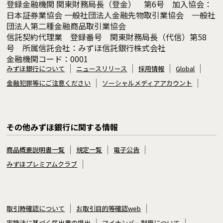
登録金融機関 関東財務局長（登金） 第6号 加入協会：
日本証券業協会 一般社団法人金融先物取引業協会 一般社
団法人第二種金融商品取引業協会
信託契約代理業 登録番号 関東財務局長（代信）第58
号 所属信託会社：みずほ信託銀行株式会社
金融機関コード：0001
みずほ銀行について
ニュースリリース
採用情報
Global
金融犯罪等にご注意ください
ソーシャルメディアアカウント
その他みずほ銀行に関する情報
商品概要説明書一覧
規定一覧
電子公告
みずほプレミアムクラブ
取引時確認について
お取引目的等確認web
実特法に基づく届出書の提出
マイナンバー制度について