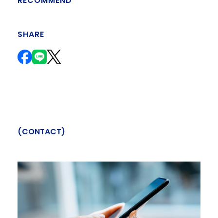
RECOMMEND
SHARE
(
C
O
N
T
A
C
T
)