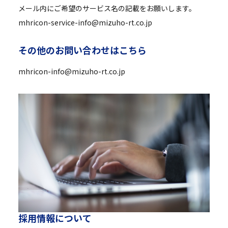
メール内にご希望のサービス名の記載をお願いします。
mhricon-service-info@mizuho-rt.co.jp
そ
の
他
の
お
問
い
合
わ
せ
は
こ
ち
ら
mhricon-info@mizuho-rt.co.jp
採
用
情
報
に
つ
い
て