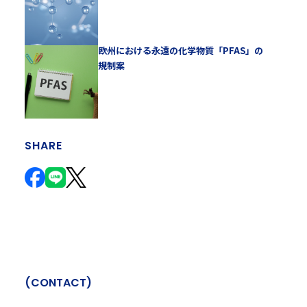
欧州における永遠の化学物質「PFAS」の
規制案
SHARE
(
C
O
N
T
A
C
T
)