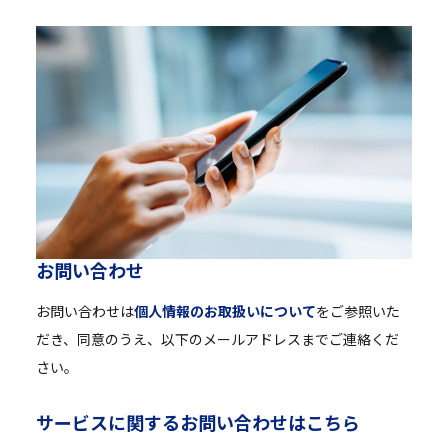
お
問
い
合
わ
せ
お問い合わせは
個人情報のお取扱いについて
をご参照いた
だき、同意のうえ、以下のメールアドレスまでご連絡くだ
さい。
サ
ー
ビ
ス
に
関
す
る
お
問
い
合
わ
せ
は
こ
ち
ら