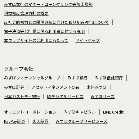
みずほ銀行のマネー・ローンダリング等防止態勢
利益相反管理方針の概要
反社会的勢力との関係遮断に向けた取り組み強化について
電子決済等代行業に係る利用者に対する説明
本ウェブサイトのご利用にあたって
サイトマップ
グループ会社
みずほフィナンシャルグループ
みずほ銀行
みずほ信託銀行
みずほ証券
アセットマネジメントOne
米州みずほ
日本カストディ銀行
MIデジタルサービス
みずほリース
オリエントコーポレーション
みずほキャピタル
LINE Credit
PayPay証券
楽天証券
みずほグループサービシーズ