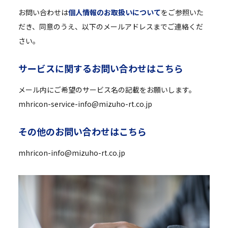
お問い合わせは
個人情報のお取扱いについて
をご参照いた
だき、同意のうえ、以下のメールアドレスまでご連絡くだ
さい。
サ
ー
ビ
ス
に
関
す
る
お
問
い
合
わ
せ
は
こ
ち
ら
メール内にご希望のサービス名の記載をお願いします。
mhricon-service-info@mizuho-rt.co.jp
そ
の
他
の
お
問
い
合
わ
せ
は
こ
ち
ら
mhricon-info@mizuho-rt.co.jp