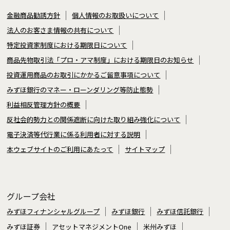
金融商品勧誘方針
個人情報のお取扱いについて
法人のお客さま情報の共有について
特定投資家制度における期限日について
商品先物取引法「プロ・アマ制度」における期限日のお知らせ
投資運用商品のお取引にかかるご留意事項について
みずほ銀行のマネー・ローンダリング等防止態勢
利益相反管理方針の概要
反社会的勢力との関係遮断に向けた取り組み強化について
電子決済等代行業に係る利用者に対する説明
本ウェブサイトのご利用にあたって
サイトマップ
グループ会社
みずほフィナンシャルグループ
みずほ銀行
みずほ信託銀行
みずほ証券
アセットマネジメントOne
米州みずほ