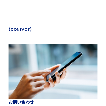
(
C
O
N
T
A
C
T
)
お
問
い
合
わ
せ