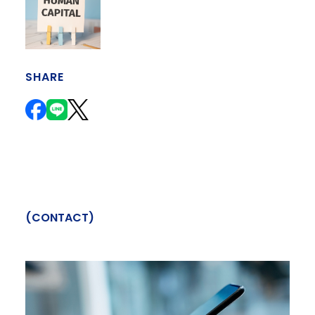
SHARE
(
C
O
N
T
A
C
T
)