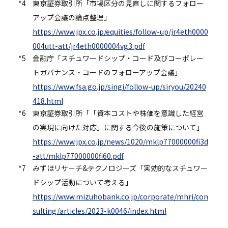
*4
東京証券取引所「市場区分の見直しに関するフォロー
アップ会議の論点整理」
https://www.jpx.co.jp/equities/follow-up/jr4eth0000
004utt-att/jr4eth0000004vg3.pdf
*5
金融庁「スチュワードシップ・コード及びコーポレー
トガバナンス・コードのフォローアップ会議」
https://www.fsa.go.jp/singi/follow-up/siryou/20240
418.html
*6
東京証券取引所「「資本コストや株価を意識した経営
の実現に向けた対応」に関する今後の施策について」
https://www.jpx.co.jp/news/1020/mklp77000000fi3d
-att/mklp77000000fi60.pdf
*7
みずほリサーチ&テクノロジーズ「実効的なスチュワー
ドシップ活動について考える」
https://www.mizuhobank.co.jp/corporate/mhri/con
sulting/articles/2023-k0046/index.html