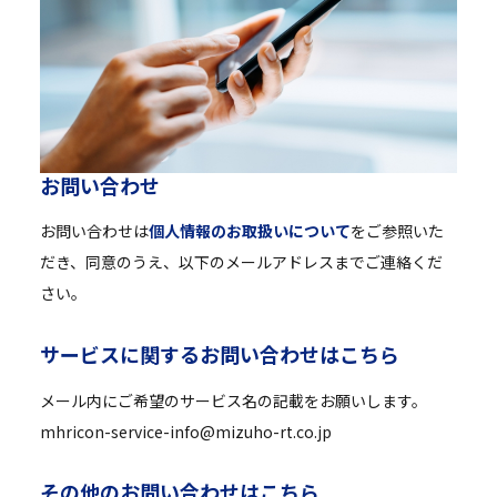
お
問
い
合
わ
せ
お問い合わせは
個人情報のお取扱いについて
をご参照いた
だき、同意のうえ、以下のメールアドレスまでご連絡くだ
さい。
サ
ー
ビ
ス
に
関
す
る
お
問
い
合
わ
せ
は
こ
ち
ら
メール内にご希望のサービス名の記載をお願いします。
mhricon-service-info@mizuho-rt.co.jp
そ
の
他
の
お
問
い
合
わ
せ
は
こ
ち
ら