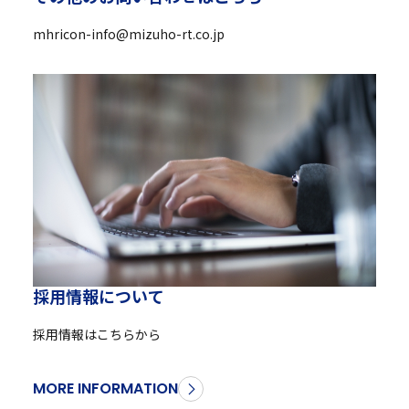
mhricon-info@mizuho-rt.co.jp
採
用
情
報
に
つ
い
て
採用情報はこちらから
MORE INFORMATION