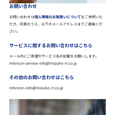
お
問
い
合
わ
せ
お問い合わせは
個人情報のお取扱いについて
をご参照いた
だき、同意のうえ、以下のメールアドレスまでご連絡くだ
さい。
サ
ー
ビ
ス
に
関
す
る
お
問
い
合
わ
せ
は
こ
ち
ら
メール内にご希望のサービス名の記載をお願いします。
mhricon-service-info@mizuho-rt.co.jp
そ
の
他
の
お
問
い
合
わ
せ
は
こ
ち
ら
mhricon-info@mizuho-rt.co.jp