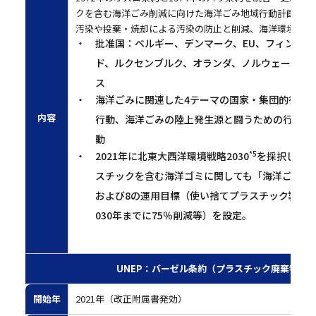
クを含む海洋ごみ削減に向けた海洋ごみ地域行動計画（201
汚染や投棄・焼却による汚染の防止と削減、海洋環境の質
批准国：ベルギー、デンマーク、EU、フィンラ
ド、ルクセンブルク、オランダ、ノルウェー、ポ
ス
海洋ごみに関連した4テーマの国家・集団的行動
内容
⾏動、海洋ごみの陸上発⽣源と闘うための⾏動、
動
*5
2021年に北東大西洋環境戦略2030
を採択し、4
スチックを含む海洋ゴミに関しても「海洋ごみの
および8の運用目標（使い捨てプラスチック製品およ
030年までに75％削減等）を設定。
UNEP：バーゼル条約（プラスチック廃棄物に関わる
開始年
2021年（改正附属書発効）