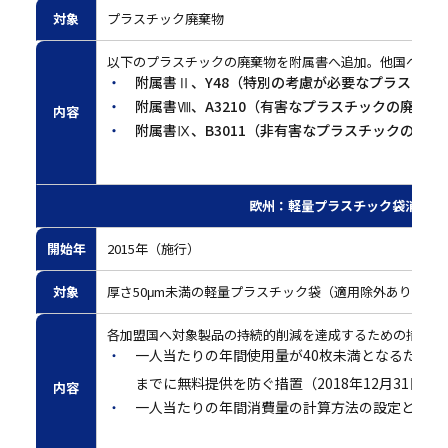
対象
プラスチック廃棄物
以下のプラスチックの廃棄物を附属書へ追加。他国への輸
附属書Ⅱ、Y48（特別の考慮が必要なプラスチッ
附属書Ⅷ、A3210（有害なプラスチックの廃棄物
内容
附属書Ⅸ、B3011（非有害なプラスチックの廃棄
欧州：軽量プラスチック袋消費量
開始年
2015年（施行）
対象
厚さ50μm未満の軽量プラスチック袋（適用除外あり）
各加盟国へ対象製品の持続的削減を達成するための措置と
一人当たりの年間使用量が40枚未満となるための措置
までに無料提供を防ぐ措置（2018年12月31日）
内容
一人当たりの年間消費量の計算方法の設定と計算結果