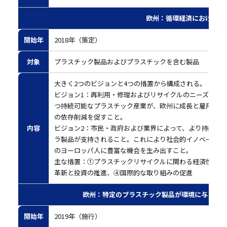
欧州：循環経済におけるプ
開始年
2018年（策定）
対象
プラスチック製品およびプラスチックを含む製品
大きく2つのビジョンと4つの措置から構成される。
ビジョン1：
再利用・修理およびリサイクルのニーズを十
つ持続可能なプラスチック産業が、欧州に成長と雇用をも
の依存削減を促すこと。
内容
ビジョン2：
市民・政府および業界によって、より持続可
ラ製品が支持されること。これにより社会的イノベーショ
のヨーロッパ人に豊富な機会を生み出すこと。
主な措置：
①プラスチックリサイクルに関わる経済性と質
革新と投資の推進、④国際的な取り組みの促進
欧州：特定のプラスチック製品が環境に与える影響の
開始年
2019年（施行）