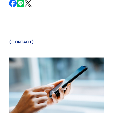
(
C
O
N
T
A
C
T
)