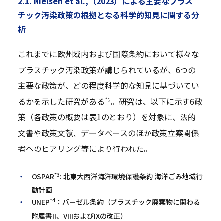
2.1. Nielsen et al.,（2023）による主要なプラス
チック汚染政策の根拠となる科学的知見に関する分
析
これまでに欧州域内および国際条約において様々な
プラスチック汚染政策が講じられているが、6つの
主要な政策が、どの程度科学的な知見に基づいてい
*2
るかを示した研究がある
。研究は、以下に示す6政
策（各政策の概要は表1のとおり）を対象に、法的
文書や政策文献、データベースのほか政策立案関係
者へのヒアリング等により行われた。
*3
OSPAR
: 北東大西洋海洋環境保護条約 海洋ごみ地域行
動計画
*4
UNEP
：バーゼル条約（プラスチック廃棄物に関わる
附属書II、VIIIおよびIXの改正）