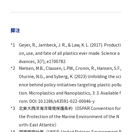
脚注
*1
Geyer, R., Jambeck, J. R., & Law, K. L. (2017). Producti
on, use, and fate of all plastics ever made. Science a
dvances, 3(7), e1700782.
*2
Nielsen, M.B., Clausen, L.P.W., Cronin, R., Hansen, S.F.,
Oturine, N.G., and Syberg, K. (2023) Unfolding the sci
ence behind policy initiatives targeting plastic pollu
tion. Microplastics and Nanoplastics, 3: 3. Available f
rom: DOI: 10.1186/s43591-022-00046-y
*3
北東大西洋海洋環境保護条約（OSPAR Convention for
the Protection of the Marine Environment of the N
orth-East Atlantic）
*4
国連環境計画（UNEP: United Nations Environment P