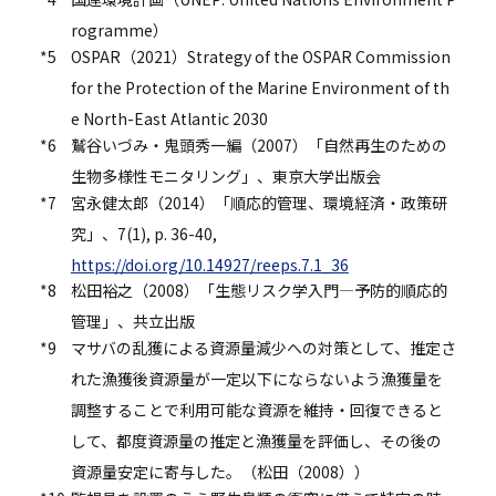
rogramme）
*5
OSPAR（2021）Strategy of the OSPAR Commission
for the Protection of the Marine Environment of th
e North-East Atlantic 2030
*6
鷲谷いづみ・鬼頭秀一編（2007）「自然再生のための
生物多様性モニタリング」、東京大学出版会
*7
宮永健太郎（2014）「順応的管理、環境経済・政策研
究」、7(1), p. 36-40,
https://doi.org/10.14927/reeps.7.1_36
*8
松田裕之（2008）「生態リスク学入門―予防的順応的
管理」、共立出版
*9
マサバの乱獲による資源量減少への対策として、推定さ
れた漁獲後資源量が一定以下にならないよう漁獲量を
調整することで利用可能な資源を維持・回復できると
して、都度資源量の推定と漁獲量を評価し、その後の
資源量安定に寄与した。（松田（2008））