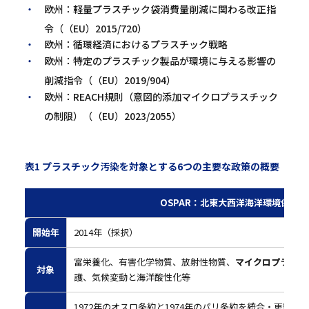
欧州：軽量プラスチック袋消費量削減に関わる改正指
令（（EU）2015/720）
欧州：循環経済におけるプラスチック戦略
欧州：特定のプラスチック製品が環境に与える影響の
削減指令（（EU）2019/904）
欧州：REACH規則（意図的添加マイクロプラスチック
の制限）（（EU）2023/2055）
表1 プラスチック汚染を対象とする6つの主要な政策の概要
OSPAR：北東大西洋海洋環境保護条
開始年
2014年（採択）
富栄養化、有害化学物質、放射性物質、
マイクロプラスチ
対象
護、気候変動と海洋酸性化等
1972年のオスロ条約と1974年のパリ条約を統合・更新し19