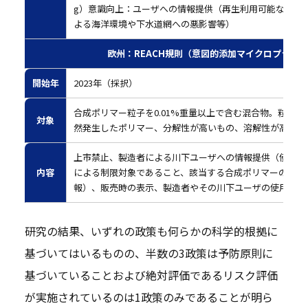
g）
意識向上：ユーザへの情報提供（再生利用可能な代替
よる海洋環境や下水道網への悪影響等）
欧州：REACH規則（意図的添加マイクロプラスチック
開始年
2023年（採択）
合成ポリマー粒子を0.01%重量以上で含む混合物。粒子の
対象
然発生したポリマー、分解性が高いもの、溶解性が高いも
上市禁止、製造者による川下ユーザへの情報提供（使用および廃棄
内容
による制限対象であること、該当する合成ポリマーの量ま
報）、販売時の表示、製造者やその川下ユーザの使用およ
研究の結果、いずれの政策も何らかの科学的根拠に
基づいてはいるものの、半数の3政策は予防原則に
基づいていることおよび絶対評価であるリスク評価
が実施されているのは1政策のみであることが明ら