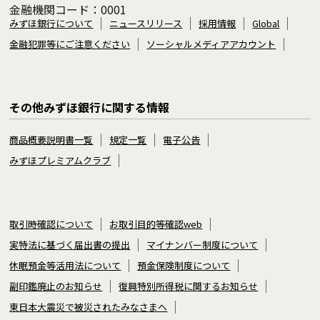
金融機関コード：0001
みずほ銀行について
ニュースリリース
採用情報
Global
金融犯罪等にご注意ください
ソーシャルメディアアカウント
その他みずほ銀行に関する情報
商品概要説明書一覧
規定一覧
電子公告
みずほプレミアムクラブ
取引時確認について
お取引目的等確認web
実特法に基づく届出書の提出
マイナンバー制度について
休眠預金等活用法について
預金保険制度について
副印鑑廃止のお知らせ
復興特別所得税に関するお知らせ
東日本大震災で被災されたみなさまへ