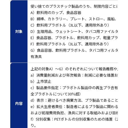
使い捨てのプラスチック製品のうち、制限内容ごとに7分類
A）
飲料用のカップ、食品容器
B）
綿棒、カトラリー、プレート、ストロー、風船、発泡ス
C）
飲料用プラボトル（3L以下、適用除外あり）
対象
D）
生理用品、ウェットシート、タバコ用ファイルター、
E）
食品容器、プラボトル、飲料用カップ、軽量プラ袋、
F）
飲料用プラボトル（3L以下、適用除外あり）
G）
食品容器、飲料用プラボトル、タバコ用フィルター、
有漁具
上記の対象A）～G）のそれぞれについて報告義務や上市
a）
消費量削減および年次報告：削減に必要な措置および
b）
上市禁止
c）
製品要件指定：プラボトル製品中の再生プラ含有量（202
全プラボトルについて30％超）
d）
表示：避けるべき廃棄方法、プラ製品であることおよ
内容
e）
拡大生産者責任：製造者によるプラ製品に関わる意識
および処理費用負担、漁具に対する取組みおよび目標達成
f）
分別収集：PETボトルの分別収集のための措置（2025年
り。