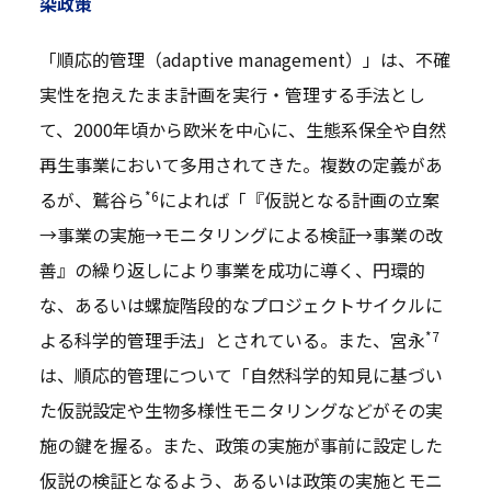
染政策
「順応的管理（adaptive management）」は、不確
実性を抱えたまま計画を実行・管理する手法とし
て、2000年頃から欧米を中心に、生態系保全や自然
再生事業において多用されてきた。複数の定義があ
*6
るが、鷲谷ら
によれば「『仮説となる計画の立案
→事業の実施→モニタリングによる検証→事業の改
善』の繰り返しにより事業を成功に導く、円環的
な、あるいは螺旋階段的なプロジェクトサイクルに
*7
よる科学的管理手法」とされている。また、宮永
は、順応的管理について「自然科学的知見に基づい
た仮説設定や生物多様性モニタリングなどがその実
施の鍵を握る。また、政策の実施が事前に設定した
仮説の検証となるよう、あるいは政策の実施とモニ