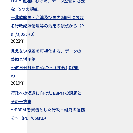
EBPM 推進にむけた、データ整備に必要
な「5つの視点」
―北欧諸国・台湾及び国内2事例におけ
る行政記録情報等の活用の観点から（P
DF/3,053KB）
2022年
見えない格差を可視化する、データの
整備と活用例
～教育分野を中心に～（PDF/1,079K
B）
2019年
行政への浸透に向けた EBPM の課題と
その一方策
～EBPM を契機とした行政・研究の連携
を～（PDF/668KB）