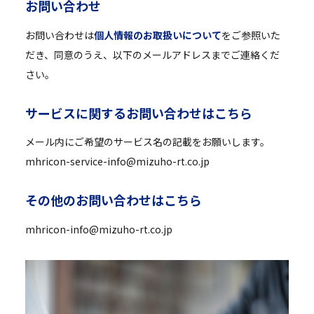
お
問
い
合
わ
せ
お問い合わせは
個人情報のお取扱いについて
をご参照いた
だき、同意のうえ、以下のメールアドレスまでご連絡くだ
さい。
サ
ー
ビ
ス
に
関
す
る
お
問
い
合
わ
せ
は
こ
ち
ら
メール内にご希望のサービス名の記載をお願いします。
mhricon-service-info@mizuho-rt.co.jp
そ
の
他
の
お
問
い
合
わ
せ
は
こ
ち
ら
mhricon-info@mizuho-rt.co.jp