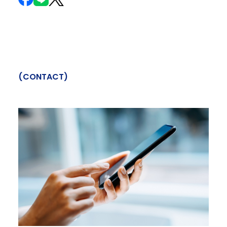
(
C
O
N
T
A
C
T
)