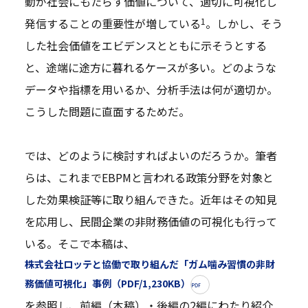
動が社会にもたらす価値について、適切に可視化し
1
発信することの重要性が増している
。しかし、そう
した社会価値をエビデンスとともに示そうとする
と、途端に途方に暮れるケースが多い。どのような
データや指標を用いるか、分析手法は何が適切か。
こうした問題に直面するためだ。
では、どのように検討すればよいのだろうか。筆者
らは、これまでEBPMと言われる政策分野を対象と
した効果検証等に取り組んできた。近年はその知見
を応用し、民間企業の非財務価値の可視化も行って
いる。そこで本稿は、
株式会社ロッテと協働で取り組んだ「ガム噛み習慣の非財
務価値可視化」事例（PDF/1,230KB）
を参照し、前編（本稿）・後編の2編にわたり紹介