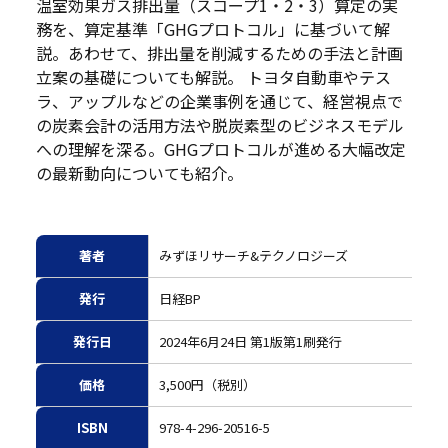
温室効果ガス排出量（スコープ1・2・3）算定の実
務を、算定基準「GHGプロトコル」に基づいて解
説。あわせて、排出量を削減するための手法と計画
立案の基礎についても解説。 トヨタ自動車やテス
ラ、アップルなどの企業事例を通じて、経営視点で
の炭素会計の活用方法や脱炭素型のビジネスモデル
への理解を深る。GHGプロトコルが進める大幅改定
の最新動向についても紹介。
著者
みずほリサーチ&テクノロジーズ
発行
日経BP
発行日
2024年6月24日 第1版第1刷発行
価格
3,500円（税別）
ISBN
978-4-296-20516-5