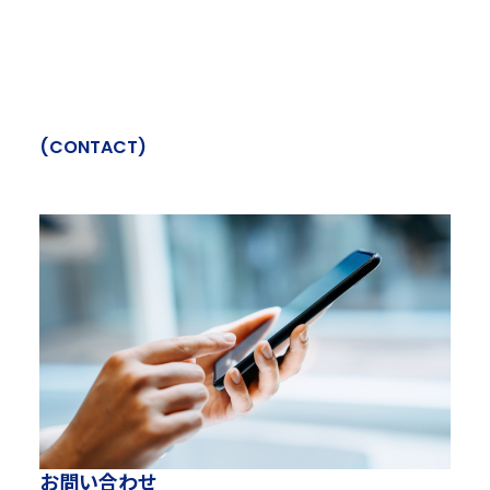
(
C
O
N
T
A
C
T
)
お
問
い
合
わ
せ