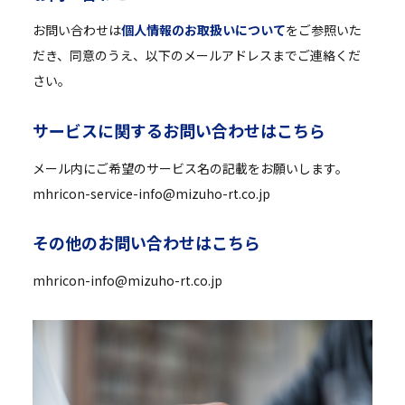
お問い合わせは
個人情報のお取扱いについて
をご参照いた
だき、同意のうえ、以下のメールアドレスまでご連絡くだ
さい。
サ
ー
ビ
ス
に
関
す
る
お
問
い
合
わ
せ
は
こ
ち
ら
メール内にご希望のサービス名の記載をお願いします。
mhricon-service-info@mizuho-rt.co.jp
そ
の
他
の
お
問
い
合
わ
せ
は
こ
ち
ら
mhricon-info@mizuho-rt.co.jp