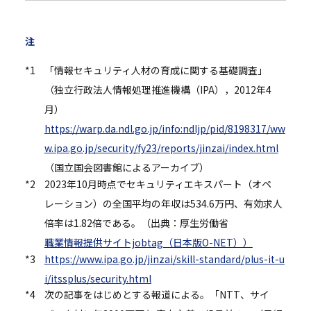
注
*1
「情報セキュリティ人材の育成に関する基礎調査」
（独立行政法人情報処理推進機構（IPA），2012年4
月）
https://warp.da.ndl.go.jp/info:ndljp/pid/8198317/ww
w.ipa.go.jp/security/fy23/reports/jinzai/index.html
（国立国会図書館によるアーカイブ）
*2
2023年10月時点でセキュリティエキスパート（オペ
レーション）の全国平均の年収は534.6万円、有効求人
倍率は1.82倍である。（出典：厚生労働省
職業情報提供サイトjobtag（日本版O-NET））
*3
https://www.ipa.go.jp/jinzai/skill-standard/plus-it-u
i/itssplus/security.html
*4
次の記事をはじめとする報道による。「NTT、サイ