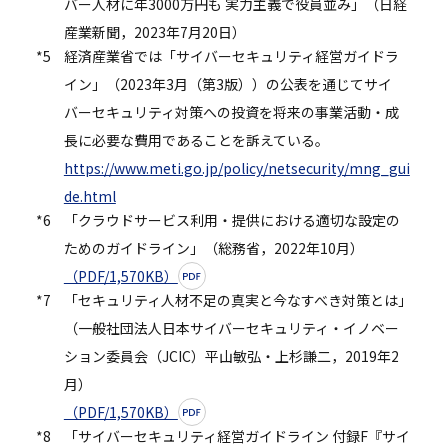
バー人材に年3000万円も 実力主義で役員並み」（日経
産業新聞，2023年7月20日）
*5
経済産業省では「サイバーセキュリティ経営ガイドラ
イン」（2023年3月（第3版））の公表を通じてサイ
バーセキュリティ対策への投資を将来の事業活動・成
長に必要な費用であることを訴えている。
https://www.meti.go.jp/policy/netsecurity/mng_gui
de.html
*6
「クラウドサービス利用・提供における適切な設定の
ためのガイドライン」（総務省，2022年10月）
（PDF/1,570KB）
*7
「セキュリティ人材不足の真実と今なすべき対策とは」
（一般社団法人日本サイバーセキュリティ・イノベー
ション委員会（JCIC）平山敏弘・上杉謙二，2019年2
月）
（PDF/1,570KB）
*8
「サイバーセキュリティ経営ガイドライン 付録F『サイ