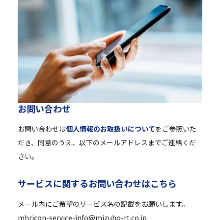
お
問
い
合
わ
せ
お問い合わせは
個人情報のお取扱いについて
をご参照いた
だき、同意のうえ、以下のメールアドレスまでご連絡くだ
さい。
サ
ー
ビ
ス
に
関
す
る
お
問
い
合
わ
せ
は
こ
ち
ら
メール内にご希望のサービス名の記載をお願いします。
mhricon-service-info@mizuho-rt.co.jp