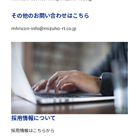
そ
の
他
の
お
問
い
合
わ
せ
は
こ
ち
ら
mhricon-info@mizuho-rt.co.jp
採
用
情
報
に
つ
い
て
採用情報はこちらから