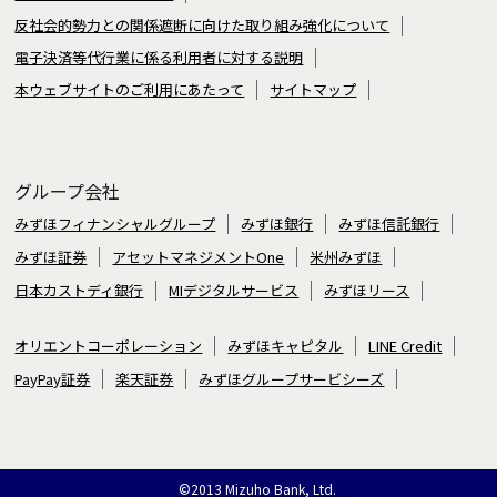
反社会的勢力との関係遮断に向けた取り組み強化について
電子決済等代行業に係る利用者に対する説明
本ウェブサイトのご利用にあたって
サイトマップ
グループ会社
みずほフィナンシャルグループ
みずほ銀行
みずほ信託銀行
みずほ証券
アセットマネジメントOne
米州みずほ
日本カストディ銀行
MIデジタルサービス
みずほリース
オリエントコーポレーション
みずほキャピタル
LINE Credit
PayPay証券
楽天証券
みずほグループサービシーズ
©2013 Mizuho Bank, Ltd.