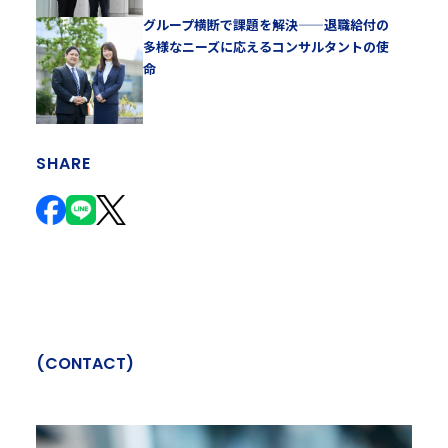
グループ横断で課題を解決——退職給付の
多様なニーズに応えるコンサルタントの使
命
SHARE
(
C
O
N
T
A
C
T
)