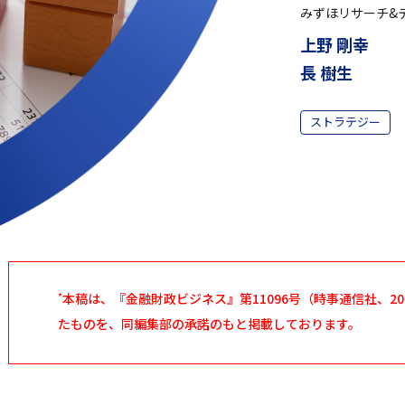
みずほリサーチ&
上野 剛幸
長 樹生
ストラテジー
*
本稿は、『金融財政ビジネス』第11096号（時事通信社、20
たものを、同編集部の承諾のもと掲載しております。