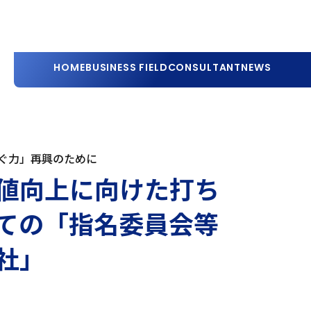
HOME
BUSINESS FIELD
CONSULTANT
NEWS
ぐ力」再興のために
値向上に向けた打ち
ての「指名委員会等
社」