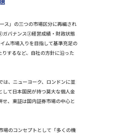
題
ロース」の三つの市場区分に再編され
②ガバナンス③経営成績・財政状態
ライム市場入りを目指して基準充足の
たりするなど、自社の方針に沿った
では、ニューヨーク、ロンドンに並
として日本国民が持つ莫大な個人金
併せ、東証は国内証券市場の中心と
ム市場のコンセプトとして「多くの機