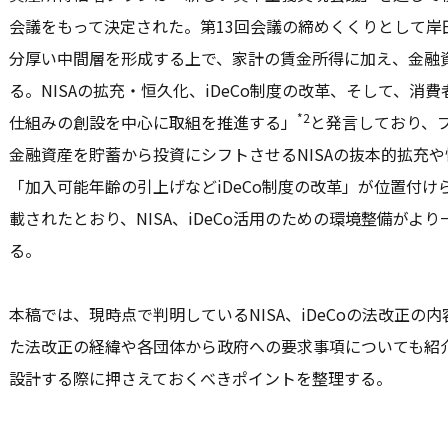
会議をもって決定された。第13回会議の締めくくりとして岸
分厚い中間層を形成する上で、家計の賃金所得に加え、金融
る。NISAの拡充・恒久化、iDeCo制度の改革、そして、
*2
仕組みの創設を中心に取組を推進する」
と発言しており、
金融資産を貯蓄から投資にシフトさせるNISAの抜本的拡充
「加入可能年齢の引上げなどiDeCo制度の改革」が位置付
載されたとおり、NISA、iDeCo活用のための環境整備がよ
る。
本稿では、現時点で判明しているNISA、iDeCoの法改正
た法改正の経緯や各団体から政府への要求事項についても紹
設計する際に押さえておくべきポイントを整理する。