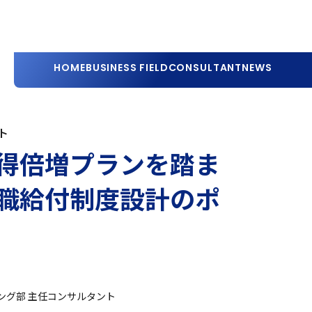
HOME
BUSINESS FIELD
CONSULTANT
NEWS
ト
得倍増プランを踏ま
職給付制度設計のポ
ング部 主任コンサルタント