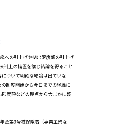
緯
70歳への引上げや拠出限度額の引上げ
の法制上の措置を講じ結論を得ること
内容について明確な結論は出ていな
Coの制度開始から今日までの経緯に
出限度額などの観点から大まかに整
国民年金第3号被保険者（専業主婦な