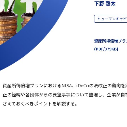
下野 啓太
ヒューマンキャピ
資産所得倍増プラ
(PDF/379KB)
資産所得倍増プランにおけるNISA、iDeCoの法改正の動
正の経緯や各団体からの要望事項について整理し、企業が自
さえておくべきポイントを解説する。