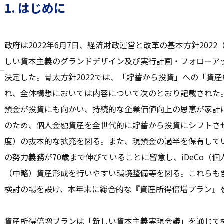
1. はじめに
政府は2022年6月7日、経済財政運営と改革の基本方針2022
しい資本主義のグランドデザイン及び実行計画・フォローア
決定した。骨太方針2022では、「貯蓄から投資」への「資
れ、全体構想においては内容について次のとおり記載された
預金が投資にも向かい、持続的な企業価値向上の恩恵が家計
のため、個人金融資産を全世代的に貯蓄から投資にシフトさせ
度）の抜本的な拡充を図る。また、現預金の過半を保有して
の努力義務が70歳まで伸びていることに留意し、iDeCo（
（中略）資産形成を行いやすい環境整備等を図る。これらも
検討の場を設け、本年末に総合的な『資産所得倍増プラン』
資産所得倍増プランは「新しい資本主義実現会議」を通じて検討さ