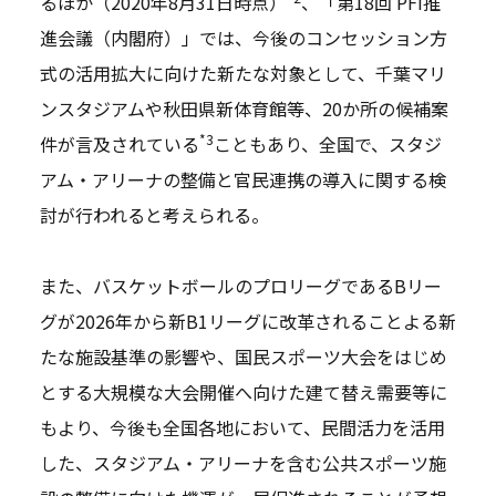
るほか（2020年8月31日時点）
、「第18回 PFI推
進会議（内閣府）」では、今後のコンセッション方
式の活用拡大に向けた新たな対象として、千葉マリ
ンスタジアムや秋田県新体育館等、20か所の候補案
*3
件が言及されている
こともあり、全国で、スタジ
アム・アリーナの整備と官民連携の導入に関する検
討が行われると考えられる。
また、バスケットボールのプロリーグであるBリー
グが2026年から新B1リーグに改革されることよる新
たな施設基準の影響や、国民スポーツ大会をはじめ
とする大規模な大会開催へ向けた建て替え需要等に
もより、今後も全国各地において、民間活力を活用
した、スタジアム・アリーナを含む公共スポーツ施