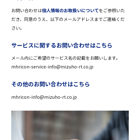
お問い合わせは
個人情報のお取扱いについて
をご参照いた
だき、同意のうえ、以下のメールアドレスまでご連絡くだ
さい。
サ
ー
ビ
ス
に
関
す
る
お
問
い
合
わ
せ
は
こ
ち
ら
メール内にご希望のサービス名の記載をお願いします。
mhricon-service-info@mizuho-rt.co.jp
そ
の
他
の
お
問
い
合
わ
せ
は
こ
ち
ら
mhricon-info@mizuho-rt.co.jp