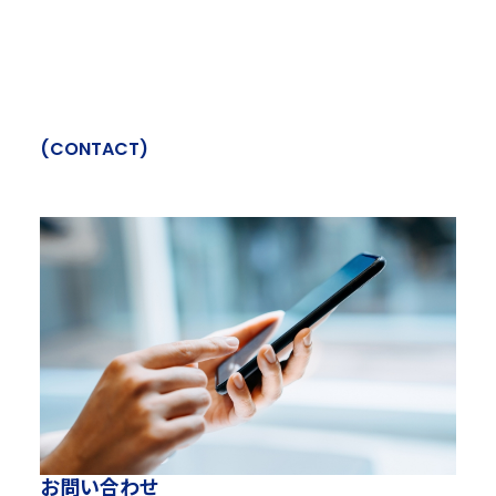
(
C
O
N
T
A
C
T
)
お
問
い
合
わ
せ