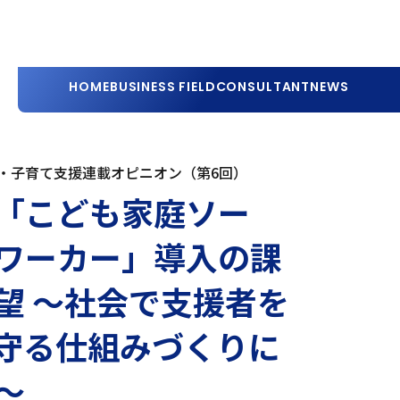
HOME
BUSINESS FIELD
CONSULTANT
NEWS
・子育て支援連載オピニオン（第6回）
「こども家庭ソー
ワーカー」導入の課
望 ～社会で支援者を
守る仕組みづくりに
～