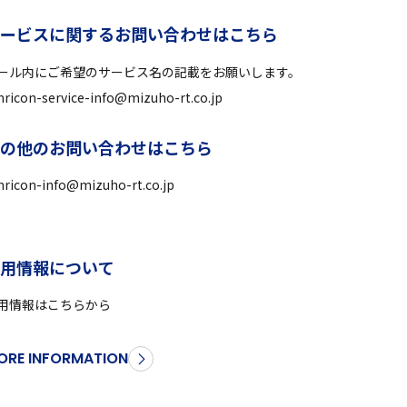
サ
ー
ビ
ス
に
関
す
る
お
問
い
合
わ
せ
は
こ
ち
ら
ール内にご希望のサービス名の記載をお願いします。
ricon-service-info@mizuho-rt.co.jp
そ
の
他
の
お
問
い
合
わ
せ
は
こ
ち
ら
ricon-info@mizuho-rt.co.jp
採
用
情
報
に
つ
い
て
用情報はこちらから
ORE INFORMATION