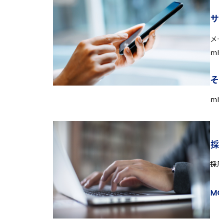
メ
mh
mh
採
M