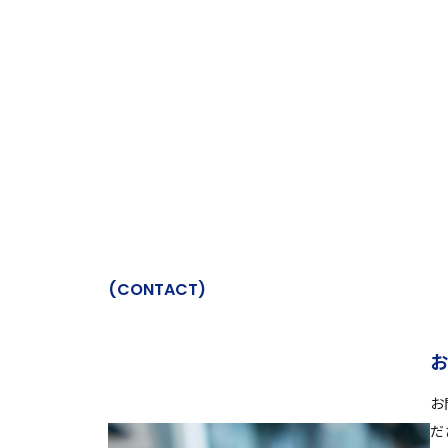
(
C
O
N
T
A
C
T
)
お
だ