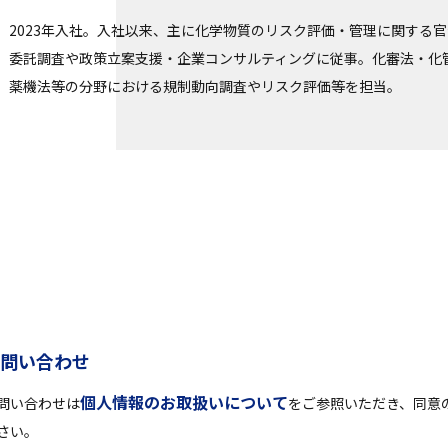
2023年入社。入社以来、主に化学物質のリスク評価・管理に関する
委託調査や政策立案支援・企業コンサルティングに従事。化審法・化
薬機法等の分野における規制動向調査やリスク評価等を担当。
お
問
い
合
わ
せ
個人情報のお取扱いについて
問い合わせは
をご参照いただき、同意
さい。