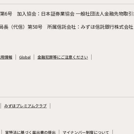
 第6号 加入協会：日本証券業協会 一般社団法人金融先物取
局長（代信）第58号 所属信託会社：みずほ信託銀行株式会社
採用情報
Global
金融犯罪等にご注意ください
みずほプレミアムクラブ
実特法に基づく届出書の提出
マイナンバー制度について