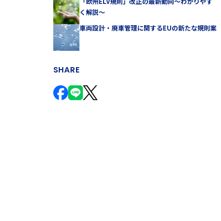
「欧州ELV規則」改正の最新動向～わかりやす
く解説～
車両設計・廃車管理に関するEUの新たな規則案
SHARE