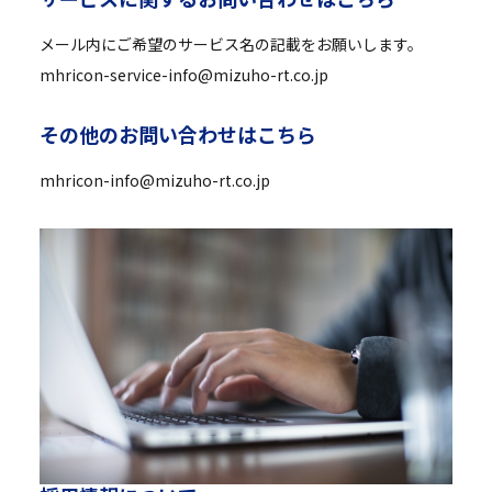
メール内にご希望のサービス名の記載をお願いします。
mhricon-service-info@mizuho-rt.co.jp
そ
の
他
の
お
問
い
合
わ
せ
は
こ
ち
ら
mhricon-info@mizuho-rt.co.jp