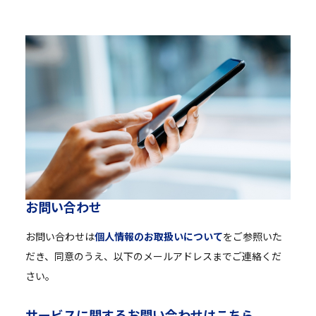
お
問
い
合
わ
せ
お問い合わせは
個人情報のお取扱いについて
をご参照いた
だき、同意のうえ、以下のメールアドレスまでご連絡くだ
さい。
サ
ー
ビ
ス
に
関
す
る
お
問
い
合
わ
せ
は
こ
ち
ら