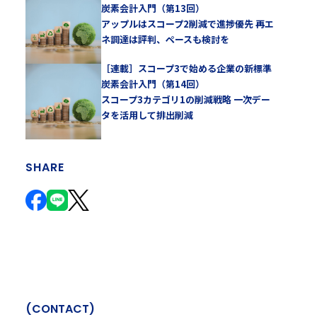
炭素会計入門（第13回）
アップルはスコープ2削減で進捗優先 再エ
ネ調達は評判、ペースも検討を
［連載］スコープ3で始める企業の新標準
炭素会計入門（第14回）
スコープ3カテゴリ1の削減戦略 一次デー
タを活用して排出削減
SHARE
(
C
O
N
T
A
C
T
)