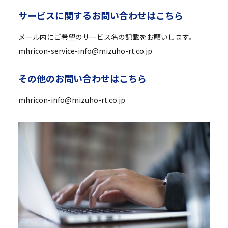
サ
ー
ビ
ス
に
関
す
る
お
問
い
合
わ
せ
は
こ
ち
ら
メール内にご希望のサービス名の記載をお願いします。
mhricon-service-info@mizuho-rt.co.jp
そ
の
他
の
お
問
い
合
わ
せ
は
こ
ち
ら
mhricon-info@mizuho-rt.co.jp