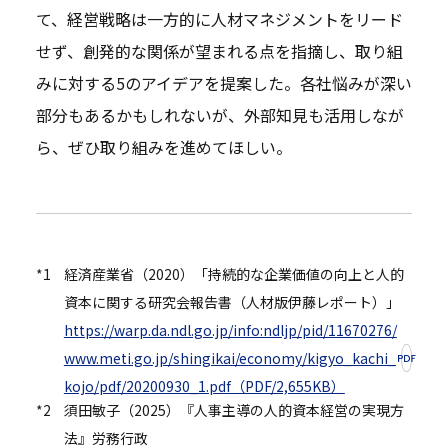
て、経営戦略は一方的に人材マネジメントをリード
せず、創発的な関係が望まれる点を指摘し、取り組
みに対する5のアイデアを提案した。各社悩みが深い
部分もあるかもしれないが、外部知見も活用しなが
ら、ぜひ取り組みを進めてほしい。
*1
経済産業省（2020）「持続的な企業価値の向上と人的
資本に関する研究会報告書（人材版伊藤レポート）」
https://warp.da.ndl.go.jp/info:ndljp/pid/11670276/
www.meti.go.jp/shingikai/economy/
kigyo_kachi_
kojo/pdf/20200930_1.pdf（PDF/2,655KB）
*2
須田敏子（2025）『人事主導の人的資本経営の実現方
法』労務行政