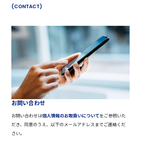
(
C
O
N
T
A
C
T
)
お
問
い
合
わ
せ
お問い合わせは
個人情報のお取扱いについて
をご参照いた
だき、同意のうえ、以下のメールアドレスまでご連絡くだ
さい。