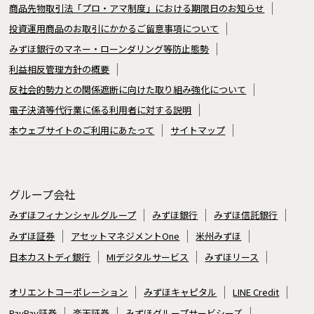
商品先物取引法「プロ・アマ制度」における期限日のお知らせ
投資運用商品のお取引にかかるご留意事項について
みずほ銀行のマネー・ローンダリング等防止態勢
利益相反管理方針の概要
反社会的勢力との関係遮断に向けた取り組み強化について
電子決済等代行業に係る利用者に対する説明
本ウェブサイトのご利用にあたって
サイトマップ
グループ会社
みずほフィナンシャルグループ
みずほ銀行
みずほ信託銀行
みずほ証券
アセットマネジメントOne
米州みずほ
日本カストディ銀行
MIデジタルサービス
みずほリース
オリエントコーポレーション
みずほキャピタル
LINE Credit
PayPay証券
楽天証券
みずほグループサービシーズ