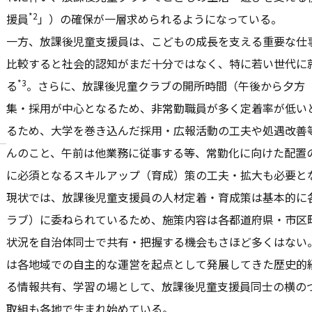
*2
援員
」）の確保が一層求められるようになっている。
一方、放課後児童支援員は、こどもの成長を支える重要な仕
比較すると社会的認知がまだ十分ではなく、特に若い世代に
*3
る
。さらに、放課後児童クラブの開所時間（午後から夕方
集・採用が中心となるため、非常勤職員が多く定着率が低い
るため、大学を巻き込んだ採用・広報活動の工夫や処遇改善
んのこと、午前は他業務に従事する等、常勤化に向けた配置
に必須となるスキルアップ（育成）策の工夫・拡大も必要と
現状では、放課後児童支援員の人材定着・育成策は基本的に
ラブ）に委ねられているため、施策内容は各都道府県・市区
状況を自治体同士で共有・把握する機会もさほど多くはない
は各地域での自主的な運営を起点として発展してきた歴史的
る情報共有、学習の場として、放課後児童支援員同士の横の
取組も各地で生まれ始めている。