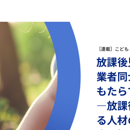
［連載］こども
放課後
業者同
もたら
—放課
る人材