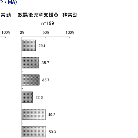
・MA）
*5