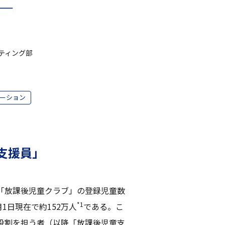
—
ティング部
ーション
支援員」
「放課後児童クラブ」の登録児童数
*1
1日現在で約152万人
である。こ
役割を担う者（以降「放課後児童支