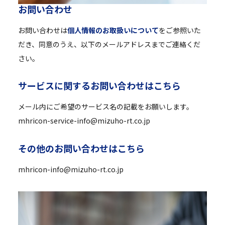
お
問
い
合
わ
せ
お問い合わせは
個人情報のお取扱いについて
をご参照いた
だき、同意のうえ、以下のメールアドレスまでご連絡くだ
さい。
サ
ー
ビ
ス
に
関
す
る
お
問
い
合
わ
せ
は
こ
ち
ら
メール内にご希望のサービス名の記載をお願いします。
mhricon-service-info@mizuho-rt.co.jp
そ
の
他
の
お
問
い
合
わ
せ
は
こ
ち
ら
mhricon-info@mizuho-rt.co.jp