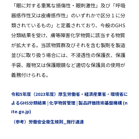
「眼に対する重篤な損傷性・眼刺激性」及び「呼吸
器感作性又は皮膚感作性」のいずれかで区分１に分
類されているもの」と定義されており、今般のGHS
分類結果を受け、膚等障害化学物質に該当する物質
が拡大する。当該物質群及びそれを含む製剤を製造
並びに取り扱う場合には、不浸透性の保護衣、保護
手袋、履物又は保護眼鏡など適切な保護具の使用が
義務付けられる。
令和5年度（2023年度）厚生労働省・経済産業省・環境省に
よるGHS分類結果 | 化学物質管理 | 製品評価技術基盤機構 (n
ite.go.jp)
（参考）労働安全衛生規則_施行通達