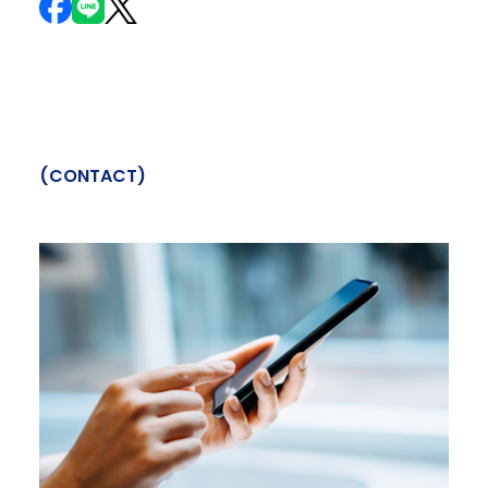
(
C
O
N
T
A
C
T
)