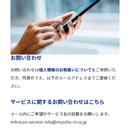
お
問
い
合
わ
せ
お問い合わせは
個人情報のお取扱いについて
をご参照いた
だき、同意のうえ、以下のメールアドレスまでご連絡くだ
さい。
サ
ー
ビ
ス
に
関
す
る
お
問
い
合
わ
せ
は
こ
ち
ら
メール内にご希望のサービス名の記載をお願いします。
mhricon-service-info@mizuho-rt.co.jp