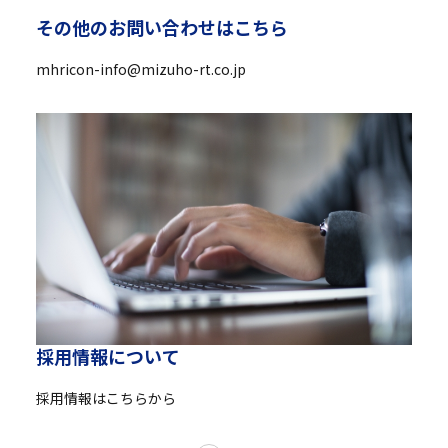
そ
の
他
の
お
問
い
合
わ
せ
は
こ
ち
ら
mhricon-info@mizuho-rt.co.jp
採
用
情
報
に
つ
い
て
採用情報はこちらから