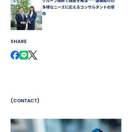
グループ横断で課題を解決——退職給付の
多様なニーズに応えるコンサルタントの使
命
SHARE
(
C
O
N
T
A
C
T
)