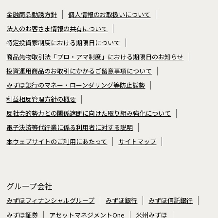
金融商品勧誘方針
個人情報のお取扱いについて
法人のお客さま情報の共有について
特定投資家制度における期限日について
商品先物取引法「プロ・アマ制度」における期限日のお知らせ
投資運用商品のお取引にかかるご留意事項について
みずほ銀行のマネー・ローンダリング等防止態勢
利益相反管理方針の概要
反社会的勢力との関係遮断に向けた取り組み強化について
電子決済等代行業に係る利用者に対する説明
本ウェブサイトのご利用にあたって
サイトマップ
グループ会社
みずほフィナンシャルグループ
みずほ銀行
みずほ信託銀行
みずほ証券
アセットマネジメントOne
米州みずほ