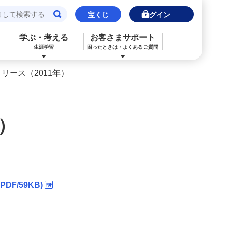
宝くじ
ログイン
学ぶ・考える
お客さまサポート
生涯学習
困ったときは・よくあるご質問
リース（2011年）
閉じる
閉じる
閉じる
閉じる
閉じる
閉じる
みずほJCBデビット（デビットカード）
ご利用中のお客さま
ご検討中のお客さま
ご検討中のお客さま
ご検討中のお客さま
詳しく知りたいときは
）
申込ボードログイン
NISA・投資信託申込
保険の見直し
ライフデザイン・ナビゲーション
よくあるご質問
その他決済・支払いサービス
iDeCo申込
ライフデザイン・ナビゲーション
個人のお客さま向けコンサルティング
ご検討中のお客さま
金利一覧
医療保険
住宅ローン申込（新規）
みずほプレミアムクラブ
/59KB)
外国為替相場情報
年金保険
住宅ローン申込（借換）
ライフデザイン・ナビゲーション
来店予約（ご相談）
カードローン申込（口座あり）