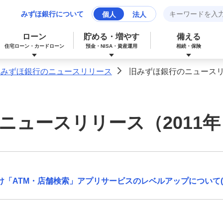
みずほ銀行について
個人
法人
ローン
貯める・増やす
備える
住宅ローン・カードローン
預金・NISA・資産運用
相続・保険
旧みずほ銀行のニュースリリース
旧みずほ銀行のニュースリ
>
みずほマイレージクラブカード（クレジ
カードローン
NISA：ニーサ（少額投資非課税制度）
保険
資産形成サポート
ットカード）
ニュースリリース（2011年
多目的ローン
投資信託
J-Coin Pay
みずほグローバル口座（マルチカレンシ
リフォームローン
みずほマイレージクラブ
「ATM・店舗検索」アプリサービスのレベルアップについて(PDF
ー口座）
個人向け国債