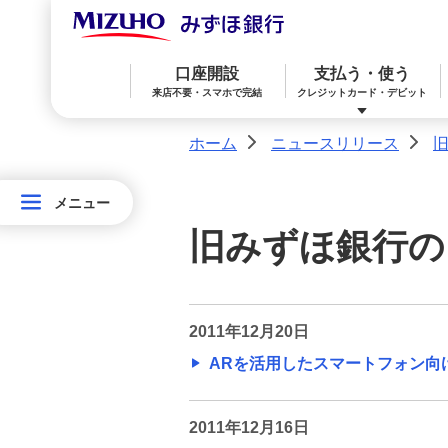
2021年
2020年
口座開設
支払う・使う
来店不要・スマホで完結
クレジットカード・デビット
2019年
ホーム
ニュースリリース
>
>
2018年
メニュー
メニュー
みずほ楽天カード（クレジットカード）
住宅ローン
預金
相続・承継・資産管理
おかねアカデミー
困ったときは
ニ
2017年
旧みずほ銀行の
ュ
みずほWallet
みずほ リ・バース60
iDeCo：イデコ（個人型確定拠出年金）
ー
2016年
ス
2011年12月20日
2015年
リ
みずほダイレクト
教育ローン
外貨預金
ARを活用したスマートフォン向け
リ
2014年
ー
オンライン金融商品仲介サービス
2011年12月16日