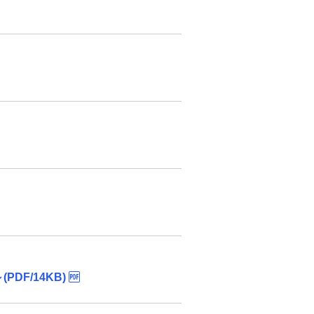
来店予約（ご相談）
カードローン申込（口座なし）
資産形成・資産運用セミナー
F/14KB)