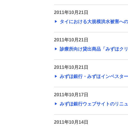
ュースリリース
2011年10月21日
旧みずほリサーチ&テクノロジ
タイにおける大規模洪水被害への対応
ーズのニュースリリース
2011年10月21日
お客さまの業務効率化支援を目的とし
た中小企業・個人事業主向けビジネス
診療所向け貸出商品「みずほクリニ
デビットカードの取り扱いについて
旧みずほ銀行と旧みずほコーポ
2011年10月21日
レート銀行の合併に関するお知
みずほ銀行・みずほインベスターズ
らせ
2013年9月・12月の金融庁による行政
2011年10月17日
処分について
みずほ銀行ウェブサイトのリニューア
2011年10月14日