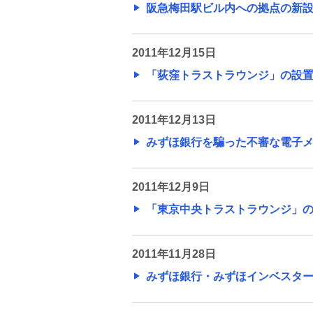
ス
2013年
阪急梅田駅ビル内への拠点の新設につ
金銭信託「貯蓄の達人」
旧みずほ銀行のニュースリリー
2011年12月15日
ス
「荻窪トラストラウンジ」の設置につ
旧みずほ銀行のニュースリリース
（2013年6月30日まで）
2011年12月13日
みずほ銀行を騙った不審な電子メー
旧みずほ銀行のニュースリリース
（2012年）
2011年12月9日
旧みずほ銀行のニュースリリース
「東京中央トラストラウンジ」の設置
（2011年）
旧みずほ銀行のニュースリリース
2011年11月28日
（2010年）
みずほ銀行・みずほインベスターズ
旧みずほ銀行のニュースリリース