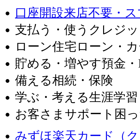
口座開設
来店不要・ス
支払う・使う
クレジッ
ローン
住宅ローン・カ
貯める・増やす
預金・
備える
相続・保険
学ぶ・考える
生涯学習
お客さまサポート
困っ
みずほ楽天カード（ク