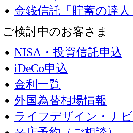
金銭信託「貯蓄の達人
ご検討中のお客さま
NISA・投資信託申込
iDeCo申込
金利一覧
外国為替相場情報
ライフデザイン・ナビ
来店予約（ご相談）