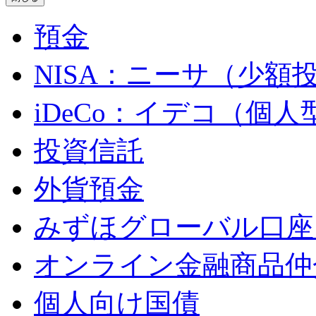
預金
NISA：ニーサ（少額
iDeCo：イデコ（個
投資信託
外貨預金
みずほグローバル口座
オンライン金融商品仲
個人向け国債