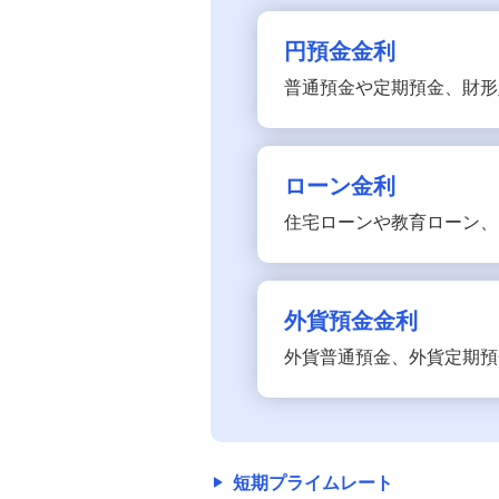
ローン金利
円預金金利
金銭信託「貯蓄の達人」
外貨預金金利
普通預金や定期預金、財形
短期プライムレート
ローン金利
長期プライムレート
住宅ローンや教育ローン、
振込手数料（1件あたり）
外貨預金金利
コンビニATM（イーネット・ローソン
銀行・セブン銀行）ご利用時間と手数
外貨普通預金、外貨定期預
料（1件あたり）
ATMのご利用時間と手数料
短期プライムレート
みずほ銀行がご利用手数料を定めてい