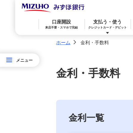
口座開設
支払う・使う
来店不要・スマホで完結
クレジットカード・デビット
ホーム
金利・手数料
>
メニュー
メニュー
みずほ楽天カード（クレジットカード）
住宅ローン
預金
相続・承継・資産管理
おかねアカデミー
困ったときは
金
金利・手数料
利・
みずほWallet
みずほ リ・バース60
iDeCo：イデコ（個人型確定拠出年金）
手
数
料
みずほダイレクト
教育ローン
外貨預金
金利一覧
円預金金利
オンライン金融商品仲介サービス