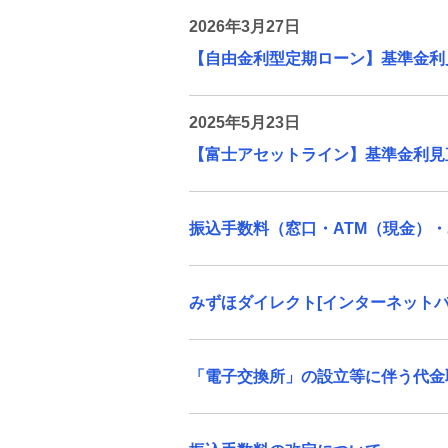
【カードローン商品】お借入金利引き
2026年3月27日
上げのお知らせ
【自由金利型定期ローン】基準金利
【富士アセットライン】基準金利見直
しのお知らせ
2025年5月23日
【富士アセットライン】基準金利見
【カードローン商品】適用金利見直し
のお知らせ
振込手数料（窓口・ATM（現金）・
【自由金利型定期ローン】基準金利見
直しのお知らせ
みずほダイレクト[インターネットバ
振込手数料の改定について
みずほダイレクト[インターネットバン
「電子交換所」の設立等に伴う代金取
キング]でのキャッシュカード発行手数
料の一部改定について