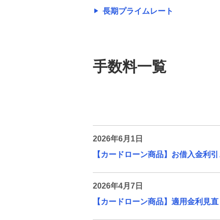
る提携金融機関
長期プライムレート
提携金融機関所定のご利用手数料がか
かる提携金融機関
手数料一覧
手数料一覧（みずほダイレクト）
手数料一覧（インターネット支店）
その他手数料一覧
2026年6月1日
【カードローン商品】お借入金利引き
外国為替関係主要手数料一覧表（個人
のお客さま用）
2026年4月7日
外国為替関係主要手数料一覧表（法人
【カードローン商品】適用金利見直
のお客さま用）