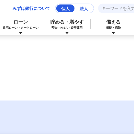
みずほ銀行について
個人
法人
ローン
貯める・増やす
備える
住宅ローン・カードローン
預金・NISA・資産運用
相続・保険
みずほマイレージクラブカード（クレジ
カードローン
NISA：ニーサ（少額投資非課税制度）
保険
資産形成サポート
ットカード）
多目的ローン
投資信託
J-Coin Pay
みずほグローバル口座（マルチカレンシ
リフォームローン
みずほマイレージクラブ
ー口座）
個人向け国債