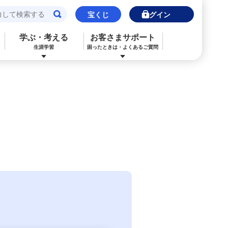
宝くじ
ログイン
学ぶ・考える
お客さまサポート
生涯学習
困ったときは・よくあるご質問
閉じる
閉じる
閉じる
閉じる
閉じる
閉じる
みずほJCBデビット（デビットカード）
ご利用中のお客さま
ご検討中のお客さま
ご検討中のお客さま
ご検討中のお客さま
詳しく知りたいときは
申込ボードログイン
NISA・投資信託申込
保険の見直し
ライフデザイン・ナビゲーション
よくあるご質問
その他決済・支払いサービス
iDeCo申込
ライフデザイン・ナビゲーション
個人のお客さま向けコンサルティング
ご検討中のお客さま
金利一覧
医療保険
住宅ローン申込（新規）
みずほプレミアムクラブ
外国為替相場情報
年金保険
住宅ローン申込（借換）
ライフデザイン・ナビゲーション
来店予約（ご相談）
カードローン申込（口座あり）