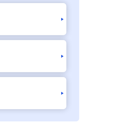
来店予約（ご相談）
カードローン申込（口座なし）
資産形成・資産運用セミナー