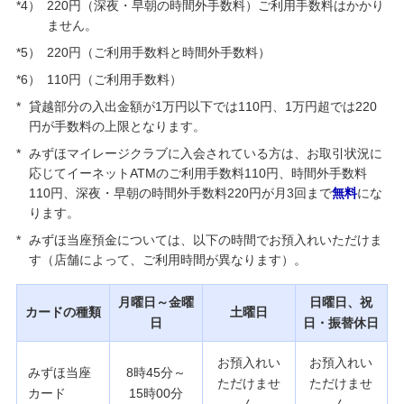
*4）
220円（深夜・早朝の時間外手数料）ご利用手数料はかかり
ません。
*5）
220円（ご利用手数料と時間外手数料）
*6）
110円（ご利用手数料）
*
貸越部分の入出金額が1万円以下では110円、1万円超では220
円が手数料の上限となります。
*
みずほマイレージクラブに入会されている方は、お取引状況に
応じてイーネットATMのご利用手数料110円、時間外手数料
110円、深夜・早朝の時間外手数料220円が月3回まで
無料
にな
ります。
*
みずほ当座預金については、以下の時間でお預入れいただけま
す（店舗によって、ご利用時間が異なります）。
月曜日～金曜
日曜日、祝
カードの種類
土曜日
日
日・振替休日
お預入れい
お預入れい
みずほ当座
8時45分～
ただけませ
ただけませ
カード
15時00分