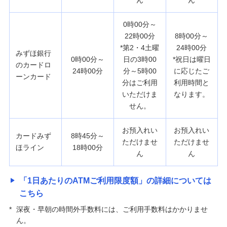
ん
ん
0時00分～
22時00分
8時00分～
*第2・4土曜
24時00分
みずほ銀行
0時00分～
日の3時00
*祝日は曜日
のカードロ
24時00分
分～5時00
に応じたご
ーンカード
分はご利用
利用時間と
いただけま
なります。
せん。
お預入れい
お預入れい
カードみず
8時45分～
ただけませ
ただけませ
ほライン
18時00分
ん
ん
「1日あたりのATMご利用限度額」の詳細については
こちら
*
深夜・早朝の時間外手数料には、ご利用手数料はかかりませ
ん。