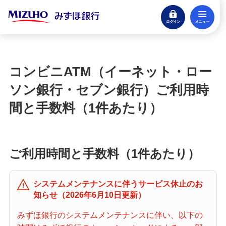
ログイン
メ
閉じる
宝くじ
ログイン
コンビニATM（イーネット・ロー
口座開設
ソン銀行・セブン銀行）ご利用時
来店不要・スマホで完結
間と手数料（1件あたり）
支払う・つかう
クレジットカード・デビット
ご利用時間と手数料（1件あたり）
ローン
住宅ローン・カードローン
システムメンテナンスに伴うサービス休止のお
貯める・増やす
知らせ（2026年6月10日更新）
預金・NISA・資産運用
みずほ銀行のシステムメンテナンスに伴い、以下の