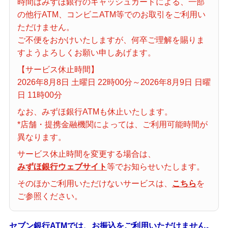
時間はみずほ銀行のキャッシュカードによる、一部
備える
の他行ATM、コンビニATM等でのお取引をご利用い
相続・保険
ただけません。
ご不便をおかけいたしますが、何卒ご理解を賜りま
学ぶ・考える
すようよろしくお願い申しあげます。
生涯学習
【サービス休止時間】
お客さまサポート
2026年8月8日 土曜日 22時00分～2026年8月9日 日曜
困ったときは・よくあるご質問
日 11時00分
なお、みずほ銀行ATMも休止いたします。
みずほ銀行について
*店舗・提携金融機関によっては、ご利用可能時間が
異なります。
サービス休止時間を変更する場合は、
みずほ銀行ウェブサイト
等でお知らせいたします。
そのほかご利用いただけないサービスは、
こちら
を
ご参照ください。
セブン銀行ATMでは、お振込をご利用いただけません。