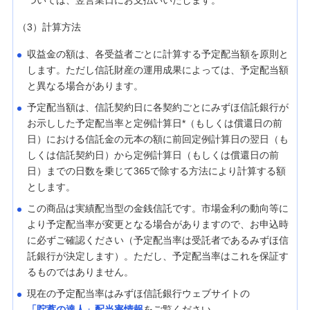
ついては、翌営業日にお支払いいたします。
（3）計算方法
収益金の額は、各受益者ごとに計算する予定配当額を原則と
します。ただし信託財産の運用成果によっては、予定配当額
と異なる場合があります。
予定配当額は、信託契約日に各契約ごとにみずほ信託銀行が
お示しした予定配当率と定例計算日*（もしくは償還日の前
日）における信託金の元本の額に前回定例計算日の翌日（も
しくは信託契約日）から定例計算日（もしくは償還日の前
日）までの日数を乗じて365で除する方法により計算する額
とします。
この商品は実績配当型の金銭信託です。市場金利の動向等に
より予定配当率が変更となる場合がありますので、お申込時
に必ずご確認ください（予定配当率は受託者であるみずほ信
託銀行が決定します）。ただし、予定配当率はこれを保証す
るものではありません。
現在の予定配当率はみずほ信託銀行ウェブサイトの
「貯蓄の達人」配当率情報
をご覧ください。