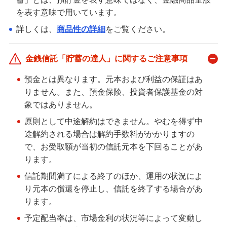
を表す意味で用いています。
ライフデザイン・ナビゲーション
詳しくは、
商品性の詳細
をご覧ください。
みずほ銀行オンライン相談
来店予約（ご相談）
金銭信託「貯蓄の達人」に関するご注意事項
資産形成・資産運用セミナー
預金とは異なります。元本および利益の保証はあ
りません。また、預金保険、投資者保護基金の対
象ではありません。
備える
原則として中途解約はできません。やむを得ず中
相続・保険
途解約される場合は解約手数料がかかりますの
で、お受取額が当初の信託元本を下回ることがあ
学ぶ・考える
ります。
生涯学習
信託期間満了による終了のほか、運用の状況によ
り元本の償還を停止し、信託を終了する場合があ
お客さまサポート
ります。
困ったときは・よくあるご質問
予定配当率は、市場金利の状況等によって変動し