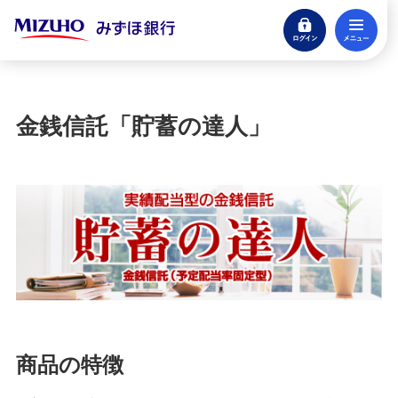
ログイン
メ
ローン
住宅ローン・カードローン
閉じる
貯める・増やす
預金・NISA・資産運用
金銭信託「貯蓄の達人」
預金
NISA：ニーサ（少額投資非課税制度）
iDeCo：イデコ（個人型確定拠出年金）
投資信託
商品の特徴
外貨預金