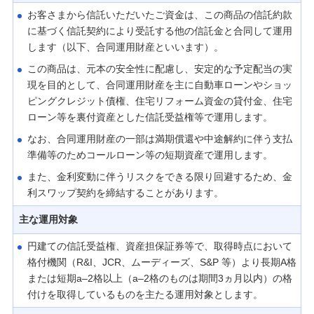
お客さまから信託いただいたご資金は、この商品の信託約款
に基づく信託契約により受託する他の信託金と合同して運用
します（以下、合同運用財産といいます）。
この商品は、元本の安全性に配慮し、安定的な予定配当の実
現を目的として、合同運用財産を主に自動車ローンやショッ
ピングクレジット債権、住宅リフォーム資金の貸付金、住宅
ローン等を裏付資産とした信託受益権等で運用します。
なお、合同運用財産の一部は満期償還や中途解約に伴う支払
準備等のためコールローン等の短期資産で運用します。
また、金利変動に伴うリスクをできる限り回避するため、金
利スワップ契約を締結することがあります。
主な運用対象
円建ての信託受益権、資産担保証券等で、取得時点において
格付機関（R&I、JCR、ムーディーズ、S&P 等）より長期A格
または短期a–2格以上（a–2格のものは期間3ヵ月以内）の格
付けを取得しているものを主たる運用対象とします。