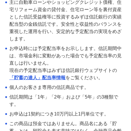
主に自動車ローンやショッピングクレジット債権、住
宅リフォーム資金の貸付金、住宅ローン等を裏付資産
みずほグローバル口座（マルチカレンシー口
とした信託受益権等に投資するみずほ信託銀行の実績
座）
配当型の金銭信託です。安全性と収益性のバランスを
重視した運用を行い、安定的な予定配当の実現をめざ
します。
オンライン金融商品仲介サービス
お申込時には予定配当率をお示しします。信託期間中
は、市場金利に変動があった場合でも予定配当率の見
個人向け国債
直しは行いません。
現在の予定配当率はみずほ信託銀行ウェブサイトの
「貯蓄の達人」配当率情報
をご覧ください。
金銭信託「貯蓄の達人」
個人のお客さま専用の信託商品です。
信託期間は「1年」「2年」および「5年」の3種類で
ご検討中のお客さま
す。
お申込は1契約につき10万円以上1円単位です。
NISA・投資信託申込
この商品は預金ではありません。商品名にある「貯
iDeCo申込
蓄」とは、預貯金を表す意味ではなく、金融商品全般