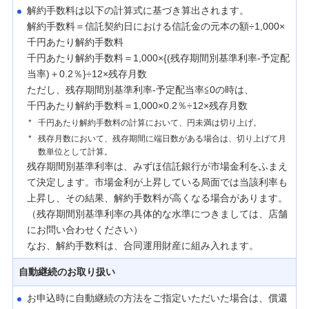
解約手数料は以下の計算式に基づき算出されます。
解約手数料＝信託契約日における信託金の元本の額÷1,000×
千円あたり解約手数料
千円あたり解約手数料＝1,000×{(残存期間別基準利率-予定配
当率)＋0.2％}÷12×残存月数
ただし、残存期間別基準利率-予定配当率≦0の時は、
千円あたり解約手数料＝1,000×0.2％÷12×残存月数
*
千円あたり解約手数料の計算において、円未満は切り上げ。
*
残存月数において、残存期間に端日数がある場合は、切り上げて月
数単位として計算。
残存期間別基準利率は、みずほ信託銀行が市場金利をふまえ
て決定します。市場金利が上昇している局面では当該利率も
上昇し、その結果、解約手数料が高くなる場合があります。
（残存期間別基準利率の具体的な水準につきましては、店舗
にお問い合わせください）
なお、解約手数料は、合同運用財産に組み入れます。
自動継続のお取り扱い
お申込時に自動継続の方法をご指定いただいた場合は、償還