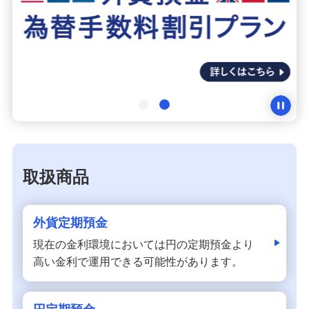
金銭信託「貯蓄の達人」
ご検討中のお客さま
NISA・投資信託申込
iDeCo申込
ライフデザイン・ナビゲーション
取扱商品
みずほ銀行オンライン相談
外貨定期預金
来店予約（ご相談）
現在の金利環境においては円の定期預金より
資産形成・資産運用セミナー
高い金利で運用できる可能性があります。