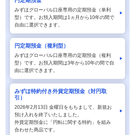
円定期預金
備える
みずほグローバル口座専用の定期預金（単利
相続・保険
型）です。お預入期間は1ヵ月から10年の間で
学ぶ・考える
自由に選択できます。
生涯学習
円定期預金（複利型）
お客さまサポート
困ったときは・よくあるご質問
みずほグローバル口座専用の定期預金（複利
型）です。お預入期間は3年から10年の間で自
由に選択できます。
みずほ銀行について
みずほ特約付き外貨定期預金（対円取
引）
2026年2月13日 金曜日をもちまして、新規お
預け入れを終了いたしました。
外貨定期預金に「円転に関する特約」を組み
合わせた商品です。