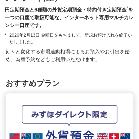
*
円定期預金と6種類の外貨定期預金・特約付き定期預金
を
みずほグローバル口座（マルチカレンシー口
一つの口座で取扱可能な、インターネット専用マルチカレ
座）
ンシー口座です。
*
2026年2月13日 金曜日をもちまして、新規お預け入れを終了い
たしました。
外貨定期預金（グローバル口座）
刻々と変化する市場連動相場によるお預入やお引出を始
め、為替予約などもご利用いただけます。
円定期預金（グローバル口座）
円定期預金（複利型）
おすすめプラン
取引規定
オンライン金融商品仲介サービス
個人向け国債