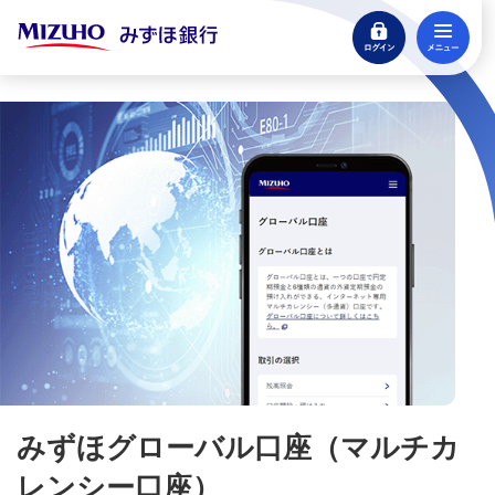
ログイン
メ
ローン
住宅ローン・カードローン
閉じる
貯める・増やす
預金・NISA・資産運用
預金
NISA：ニーサ（少額投資非課税制度）
iDeCo：イデコ（個人型確定拠出年金）
投資信託
みずほグローバル口座（マルチカ
レンシー口座）
外貨預金