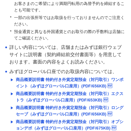
お客さまのご希望により満期円転用の為替予約を締結するこ
とも可能です。
ご検討中のお客さま
*
一部の出張所等ではお取扱を行っておりませんのでご注意く
NISA・投資信託申込
ださい。
*
預金通貨と異なる外国通貨とのお取引の際の手数料は店舗に
iDeCo申込
てご確認ください。
詳しい内容については、店舗またはみずほ銀行ウェブ
ライフデザイン・ナビゲーション
サイトに説明書（契約締結前交付書面等）を用意して
みずほ銀行オンライン相談
おります。書面の内容をよくお読みください。
みずほグローバル口座でのお取扱内容については、
来店予約（ご相談）
商品概要説明書 特約付き外貨定期預金（対円取引）ワンポ
資産形成・資産運用セミナー
イント（みずほグローバル口座用）(PDF/656KB)
商品概要説明書 特約付き外貨定期預金（対円取引）エクス
トラ（みずほグローバル口座用）(PDF/653KB)
商品概要説明書 特約付き外貨定期預金（対円取引）ロング
備える
セーブ（みずほグローバル口座用）(PDF/656KB)
相続・保険
商品概要説明書 特約付き外貨定期預金（対円取引）オプシ
ョンデポ（みずほグローバル口座用）(PDF/675KB)
学ぶ・考える