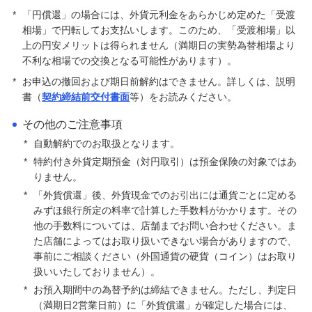
*
「円償還」の場合には、外貨元利金をあらかじめ定めた「受渡
みずほ特約付き円定期預金
相場」で円転してお支払いします。このため、「受渡相場」以
上の円安メリットは得られません（満期日の実勢為替相場より
みずほ金利特約付き外貨定期預金
不利な相場での交換となる可能性があります）。
*
お申込の撤回および期日前解約はできません。詳しくは、説明
外貨預金口座
書（
契約締結前交付書面
等）をお読みください。
その他のご注意事項
みずほグローバル口座（マルチカレンシー口
*
自動解約でのお取扱となります。
座）
*
特約付き外貨定期預金（対円取引）は預金保険の対象ではあ
りません。
オンライン金融商品仲介サービス
*
「外貨償還」後、外貨現金でのお引出には通貨ごとに定める
みずほ銀行所定の料率で計算した手数料がかかります。その
他の手数料については、店舗までお問い合わせください。ま
個人向け国債
た店舗によってはお取り扱いできない場合がありますので、
事前にご相談ください（外国通貨の硬貨（コイン）はお取り
扱いいたしておりません）。
金銭信託「貯蓄の達人」
*
お預入期間中の為替予約は締結できません。ただし、判定日
（満期日2営業日前）に「外貨償還」が確定した場合には、