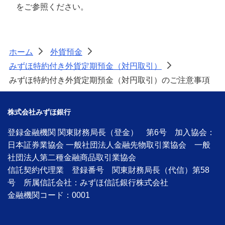
をご参照ください。
生涯学習
お客さまサポート
困ったときは・よくあるご質問
ホーム
外貨預金
>
>
みずほ特約付き外貨定期預金（対円取引）
>
みずほ銀行について
みずほ特約付き外貨定期預金（対円取引）のご注意事項
株式会社みずほ銀行
登録金融機関 関東財務局長（登金） 第6号 加入協会：
日本証券業協会 一般社団法人金融先物取引業協会 一般
社団法人第二種金融商品取引業協会
信託契約代理業 登録番号 関東財務局長（代信）第58
号 所属信託会社：みずほ信託銀行株式会社
金融機関コード：0001