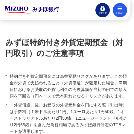
ログイン
メ
みずほ外貨定期預金
閉じる
みずほ特約付き外貨定期預金（対円取引）
みずほ特約付き外貨定期預金（対
みずほ特約付き外貨定期預金（対円取引）のご注
円取引）のご注意事項
意事項
みずほ特約付き外貨定期預金（対円取引） 運用例
*
特約付き外貨定期預金には為替変動リスクがあります。この預
金が外貨で支払われること（外貨償還）が確定した場合、満期
みずほ特約付き外貨定期預金（対円取引）ご注意
日におけるお受取の外貨元利金の円換算額が当初の円での預入
いただきたいポイント
額を下回る（円ベースで元本割れとなる）リスクがあります。
*
「外貨償還」後、お受取の外貨元利金を円にする際（引出時）
みずほ特約付き外貨定期預金規定
は手数料（１米ドルあたり1円、1ユーロあたり1円50銭、1オ
ーストラリアドルあたり2円50銭、1ニュージーランドドルあた
みずほ特約付き外貨定期預金（クロス取引）
り2円55銭）を含んだ為替相場であるみずほ銀行所定のTTBレ
ートを適用します。