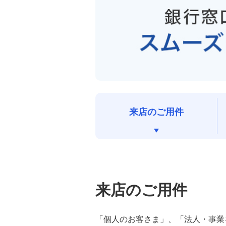
来店予約サービス
金銭信託「貯蓄の達人」
ATMでご利用いただけるお取引
（ATM機能案内）
みずほのアトリエ
ローン専門拠点（ローンコンサルティ
来店のご用件
ングスクエア）
池袋口座開設ショップ
平日17時まで「口座開設」を受け付け
ている店舗
来店のご用件
法人手続き受付店舗
「個人のお客さま」、「法人・事業