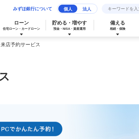
みずほ銀行について
個人
法人
ローン
貯める・増やす
備える
住宅ローン・カードローン
預金・NISA・資産運用
相続・保険
来店予約サービス
みずほマイレージクラブカード（クレジ
カードローン
NISA：ニーサ（少額投資非課税制度）
保険
資産形成サポート
ットカード）
ス
多目的ローン
投資信託
J-Coin Pay
みずほグローバル口座（マルチカレンシ
リフォームローン
みずほマイレージクラブ
ー口座）
個人向け国債