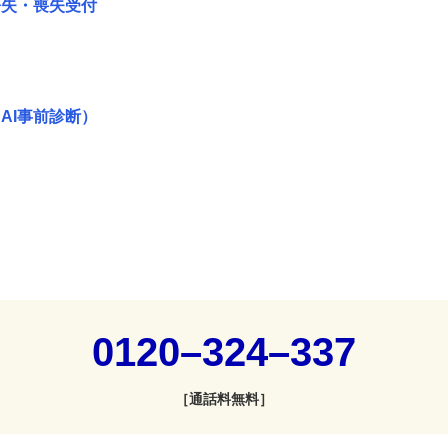
紛失・喪失受付
AI事前診断）
0120–324–337
［通話料無料］