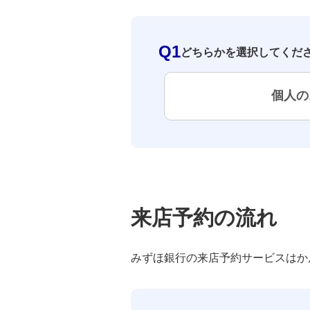
法人営業オフィス
Q1
どちらかを選択してくだ
法人営業拠点
個人の
振込専用支店・口座振替専用支店一覧
みずほ証券（プラネットブース）設置
店舗
店舗統合・移転のお知らせ
来店予約の流れ
金融債取扱店舗
みずほ銀行の来店予約サービスはか
外国銀行代理銀行届出票
銀行代理業者の原簿