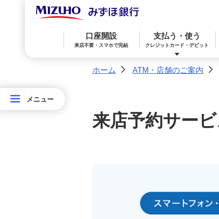
口座開設
支払う・使う
来店不要・スマホで完結
クレジットカード・デビット
ホーム
ATM・店舗のご案内
>
>
メニュー
メニュー
みずほ楽天カード（クレジットカード）
住宅ローン
預金
相続・承継・資産管理
おかねアカデミー
困ったときは
ATM・
来店予約サービ
店
みずほWallet
みずほ リ・バース60
iDeCo：イデコ（個人型確定拠出年金）
舗
の
ご
みずほダイレクト
教育ローン
外貨預金
案
内
店舗一覧
オンライン金融商品仲介サービス