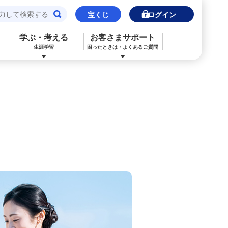
宝くじ
ログイン
学ぶ・考える
お客さまサポート
生涯学習
困ったときは・よくあるご質問
閉じる
閉じる
閉じる
閉じる
閉じる
閉じる
みずほJCBデビット（デビットカード）
ご利用中のお客さま
ご検討中のお客さま
ご検討中のお客さま
ご検討中のお客さま
詳しく知りたいときは
申込ボードログイン
NISA・投資信託申込
保険の見直し
ライフデザイン・ナビゲーション
よくあるご質問
その他決済・支払いサービス
iDeCo申込
ライフデザイン・ナビゲーション
個人のお客さま向けコンサルティング
ご検討中のお客さま
金利一覧
医療保険
住宅ローン申込（新規）
みずほプレミアムクラブ
外国為替相場情報
年金保険
住宅ローン申込（借換）
ライフデザイン・ナビゲーション
来店予約（ご相談）
カードローン申込（口座あり）