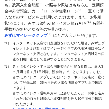
*2）
も」残高入出金明細
の照会や振込はもちろん、定期預
*3）
金や外貨預金、カードローンや住宅ローン
、宝くじ購
入などのサービスをご利用いただけます。また、お取引
*4）
状況により、みずほ銀行ATM・イオン銀行ATM
時間外
手数料が無料となる等の特典がある、
*1）
みずほマイレージクラブ
にもご入会いただけます。
*1）
インターネット支店で口座開設をいただいた場合、みずほダ
イレクトおよびみずほマイレージクラブの代表利用口座はイ
ンターネット支店となります。インターネット支店以外の口
座を利用口座として登録することはできません。
*2）
みずほダイレクトで入出金明細照会が可能な期間は、最大3
ヵ月間（前々月1日以降、照会時まで）となります。なお、
みずほダイレクトアプリからはインターネット支店の口座に
ついて登録以降、36ヵ月分の入出金明細をアプリ上で確認
できます。
みずほダイレクト通帳をお申し込みいただくと、お申し込み
された月の前々月以降のお取引明細を最大10年間分ご確認
いただけます。