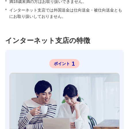
*
満18歳未満の方はお取り扱いできません。
備える
相続・保険
*
インターネット支店では外国送金は仕向送金・被仕向送金とも
にお取り扱いしておりません。
学ぶ・考える
生涯学習
インターネット支店の特徴
お客さまサポート
困ったときは・よくあるご質問
1
ポイント
みずほ銀行について