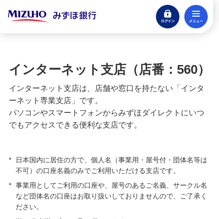
ログイン
メ
閉じる
宝くじ
ログイン
インターネット支店（店番：560）
口座開設
インターネット支店は、店舗や窓口を持たない「インタ
来店不要・スマホで完結
ーネット専業支店」です。
パソコンやスマートフォンからみずほダイレクトにいつ
支払う・つかう
でもアクセスできる便利な支店です。
クレジットカード・デビット
ローン
*
日本国内に居住の方で、個人名（事業用・屋号付・団体名等は
住宅ローン・カードローン
不可）の口座名義のみでご利用いただける支店です。
*
事業用としてご利用の口座や、屋号のあるご名義、サークル名
貯める・増やす
など団体名の口座はお取り扱いしておりませんので、ご了承く
預金・NISA・資産運用
ださい。