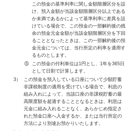
この預金の基準利率に関し金額階層区分を設
け、預入金額が当該金額階層区分以上である
か未満であるかによって基準利率に差異を設
けている場合で、この預金の一部解約後の残
余の預金元金金額が当該金額階層区分を下回
ることとなったときは、この一部解約後の預
金元金については、当行所定の利率を適用す
るものとします。
⑤
この預金の付利単位は1円とし、1年を365日
として日割で計算します。
3）
この預金を預入している口座について少額貯蓄
非課税制度の適用を受けている場合で、利息の
組み入れによって、当該口座の非課税貯蓄の最
高限度額を超過することとなるときは、利息は
元金に組み入れることなく、あらかじめ指定さ
れた預金口座へ入金するか、または当行所定の
方法により別途お預かりいたします。