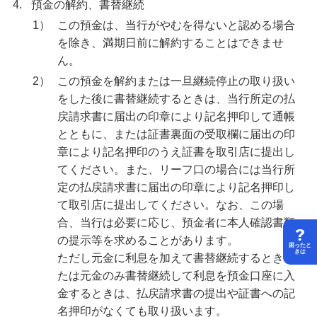
4.
預金の解約、書替継続
1）
この預金は、当行がやむを得ないと認める場合
を除き、満期日前に解約することはできませ
ん。
2）
この預金を解約または一旦継続停止の取り扱い
をした後に書替継続するときは、当行所定の払
戻請求書に届出の印章により記名押印して通帳
とともに、または証書裏面の受取欄に届出の印
章により記名押印のうえ証書を取引店に提出し
てください。また、リーフ口の場合には当行所
定の払戻請求書に届出の印章により記名押印し
て取引店に提出してください。なお、この場
合、当行は必要に応じ、預金者に本人確認書類
の提示等を求めることがあります。
困ったと
きは
ただし元金に利息を加えて書替継続するときま
たは元金のみ書替継続して利息を預金口座に入
金するときは、払戻請求書の提出や証書への記
名押印がなくても取り扱います。