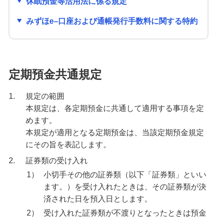
休眠預金等活用法に係る規定
財形貯蓄
みずほe–口座および通帳発行手数料に関する特約
普通預金（無利息型）
定期預金共通規定
みずほ後見制度支援預金
1.
規定の範囲
NISA：ニーサ（少額投資非課税制度）
本規定は、各定期預金に共通して適用する事項を定
めます。
本規定が適用となる定期預金は、当該定期預金規定
iDeCo：イデコ（個人型確定拠出年金）
にその旨を表記します。
2.
証券類の受け入れ
投資信託
1）
小切手その他の証券類（以下「証券類」といい
ます。）を受け入れたときは、その証券類が決
外貨預金
済された日を預入日とします。
2）
受け入れた証券類が不渡りとなったときは預金