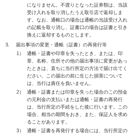
になりません。不渡りとなった証券類は、当該
みずほグローバル口座（マルチカレンシー口
受け入れを取り消したうえ取引店で返却しま
座）
す。なお、通帳口の場合は通帳の当該受け入れ
の記載を取り消し、証書口の場合は証書と引き
オンライン金融商品仲介サービス
換えに返却するものとします。
3.
届出事項の変更・通帳（証書）の再発行等
個人向け国債
1）
通帳・証書や印章を失ったとき、または、印
章、名称、住所その他の届出事項に変更があっ
たときは、直ちに当行所定の方法で届け出てく
金銭信託「貯蓄の達人」
ださい。この届出の前に生じた損害について
は、当行は責任を負いません。
2）
通帳・証書または印章を失った場合のこの預金
ご検討中のお客さま
の元利金の支払いまたは通帳・証書の再発行
は、当行所定の手続をした後に行います。この
NISA・投資信託申込
場合、相当の期間をおき、また、保証人を求め
iDeCo申込
ることがあります。
3）
通帳・証書を再発行する場合には、当行所定の
ライフデザイン・ナビゲーション