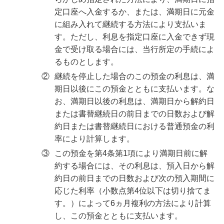
定口座へ入金するか、または、満期日に元金
に組み入れて継続する方法により支払いま
す。ただし、利息を指定口座に入金できず現
金で受け取る場合には、当行所定の手続によ
るものとします。
②
継続を停止した場合のこの預金の利息は、満
期日以後にこの預金とともに支払います。な
お、満期日以後の利息は、満期日から解約日
または書替継続日の前日までの日数および解
約日または書替継続日における普通預金の利
率により計算します。
③
この預金を第4条第1項により満期日前に解
約する場合には、その利息は、預入日から解
約日の前日までの日数および次の預入期間に
応じた利率（小数点第4位以下は切り捨てま
す。）によって6ヵ月複利の方法により計算
し、この預金とともに支払います。