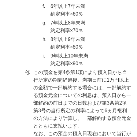
f.
6年以上7年未満
約定利率×60％
g.
7年以上8年未満
約定利率×70％
h.
8年以上9年未満
約定利率×80％
i.
9年以上10年未満
約定利率×90％
④
この預金を第4条第1項により預入日から当
行所定の期間経過後、満期日前に1万円以上
の金額で一部解約する場合には、一部解約す
る預金元金についての利息は、預入日から一
部解約の前日までの日数および第3条第2項
第3号の当行所定の利率によって6ヵ月複利
の方法により計算し、一部解約する預金元金
とともに支払います。
なお、この預金の預入日現在において当行が