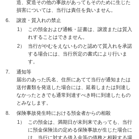
造、変造その他の事故があってもそのために生じた
損害については、当行は責任を負いません。
6.
譲渡・質入れの禁止
1）
この預金および通帳・証書は、譲渡または質入
れすることはできません。
2）
当行がやむをえないものと認めて質入れを承諾
する場合には、当行所定の書式により行いま
す。
7.
通知等
届出のあった氏名、住所にあてて当行が通知または
送付書類を発送した場合には、延着しまたは到達し
なかったときでも通常到達すべき時に到達したもの
とみなします。
8.
保険事故発生時における預金者からの相殺
1）
この預金は、満期日が未到来であっても、当行
に預金保険法の定める保険事故が生じた場合に
は、当行に対する借入金等の債務と相殺する場