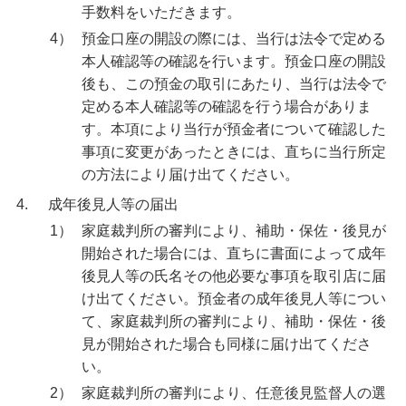
手数料をいただきます。
みずほ銀行オンライン相談
4）
預金口座の開設の際には、当行は法令で定める
本人確認等の確認を行います。預金口座の開設
来店予約（ご相談）
後も、この預金の取引にあたり、当行は法令で
定める本人確認等の確認を行う場合がありま
資産形成・資産運用セミナー
す。本項により当行が預金者について確認した
事項に変更があったときには、直ちに当行所定
の方法により届け出てください。
備える
4.
成年後見人等の届出
相続・保険
1）
家庭裁判所の審判により、補助・保佐・後見が
学ぶ・考える
開始された場合には、直ちに書面によって成年
生涯学習
後見人等の氏名その他必要な事項を取引店に届
け出てください。預金者の成年後見人等につい
お客さまサポート
て、家庭裁判所の審判により、補助・保佐・後
困ったときは・よくあるご質問
見が開始された場合も同様に届け出てくださ
い。
みずほ銀行について
2）
家庭裁判所の審判により、任意後見監督人の選