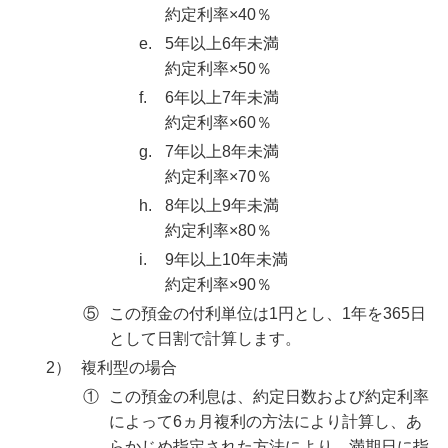
約定利率×40％
e.
5年以上6年未満
約定利率×50％
f.
6年以上7年未満
約定利率×60％
g.
7年以上8年未満
約定利率×70％
h.
8年以上9年未満
約定利率×80％
i.
9年以上10年未満
約定利率×90％
⑤
この預金の付利単位は1円とし、1年を365日
として日割で計算します。
2）
複利型の場合
①
この預金の利息は、約定日数および約定利率
によって6ヵ月複利の方法により計算し、あ
らかじめ指定された方法により、満期日に指