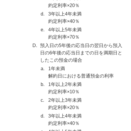
約定利率×20％
d.
3年以上4年未満
約定利率×40％
e.
4年以上5年未満
約定利率×70％
D.
預入日の5年後の応当日の翌日から預入
日の6年後の応当日までの日を満期日と
したこの預金の場合
a.
1年未満
解約日における普通預金の利率
b.
1年以上2年未満
約定利率×10％
c.
2年以上3年未満
約定利率×20％
d.
3年以上4年未満
約定利率×40％