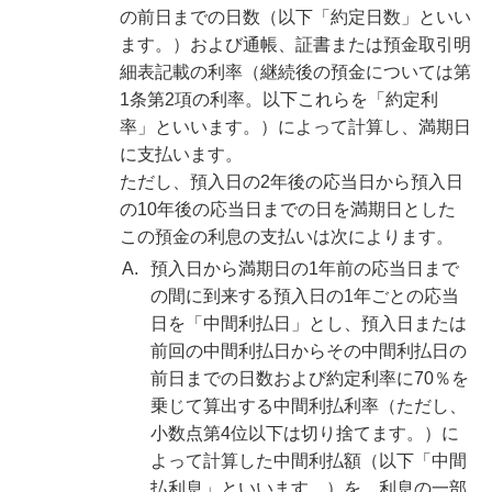
の前日までの日数（以下「約定日数」といい
ます。）および通帳、証書または預金取引明
細表記載の利率（継続後の預金については第
1条第2項の利率。以下これらを「約定利
率」といいます。）によって計算し、満期日
に支払います。
ただし、預入日の2年後の応当日から預入日
の10年後の応当日までの日を満期日とした
この預金の利息の支払いは次によります。
A.
預入日から満期日の1年前の応当日まで
の間に到来する預入日の1年ごとの応当
日を「中間利払日」とし、預入日または
前回の中間利払日からその中間利払日の
前日までの日数および約定利率に70％を
乗じて算出する中間利払利率（ただし、
小数点第4位以下は切り捨てます。）に
よって計算した中間利払額（以下「中間
払利息」といいます。）を、利息の一部