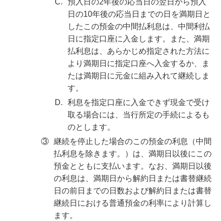
C.
預入日の2年後の応当日の翌日から預入
日の10年後の応当日までの日を満期日と
したこの預金の中間払利息は、中間利払
日に指定口座に入金します。また、満期
払利息は、あらかじめ指定された方法に
より満期日に指定口座へ入金するか、ま
たは満期日に元金に組み入れて継続しま
す。
D.
利息を指定口座に入金できず現金で受け
取る場合には、当行所定の手続によるも
のとします。
③
継続を停止した場合のこの預金の利息（中間
払利息を除きます。）は、満期日以後にこの
預金とともに支払います。なお、満期日以後
の利息は、満期日から解約日または書替継続
日の前日までの日数および解約日または書替
継続日における普通預金の利率により計算し
ます。