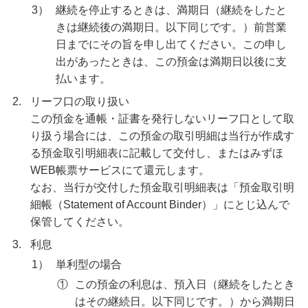
3）
継続を停止するときは、満期日（継続をしたと
きは継続後の満期日。以下同じです。）前営業
日までにその旨を申し出てください。この申し
出があったときは、この預金は満期日以後に支
払います。
2.
リーフ口の取り扱い
この預金を通帳・証書を発行しないリーフ口として取
り扱う場合には、この預金の取引明細は当行が作成す
る預金取引明細表に記載して交付し、またはみずほ
WEB帳票サービスにて還元します。
なお、当行が交付した預金取引明細表は「預金取引明
細帳（Statement of Account Binder）」にとじ込んで
保管してください。
3.
利息
1）
単利型の場合
①
この預金の利息は、預入日（継続をしたとき
はその継続日。以下同じです。）から満期日