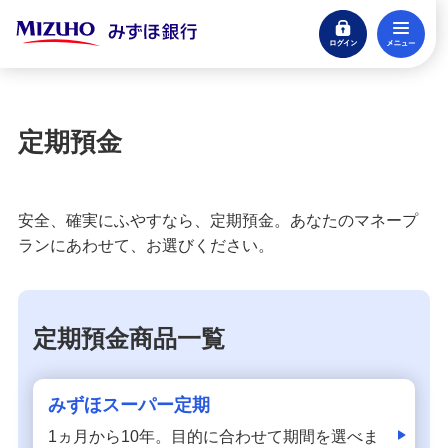
ログイン
メ
貯める・増やす
預金・NISA・資産運用
閉じる
預金
定期預金
みずほ総合口座（普通預金）
定期預金
安全、確実にふやすなら、定期預金。あなたのマネープ
ランにあわせて、お選びください。
みずほスーパー定期
みずほ大口定期預金
定期預金商品一覧
みずほ変動金利定期預金
みずほスーパー定期
1ヵ月から10年。目的に合わせて期間を選べま
みずほ期日指定定期預金