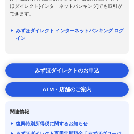
ご検討中のお客さま
ほダイレクト[インターネットバンキング]でも取引が
NISA・投資信託申込
できます。
iDeCo申込
みずほダイレクト インターネットバンキング ログ
ライフデザイン・ナビゲーション
イン
みずほ銀行オンライン相談
来店予約（ご相談）
みずほダイレクトのお申込
資産形成・資産運用セミナー
ATM・店舗のご案内
備える
相続・保険
関連情報
学ぶ・考える
復興特別所得税に関するお知らせ
生涯学習
みずほダイレクト専用定期預金「みずほグローバ