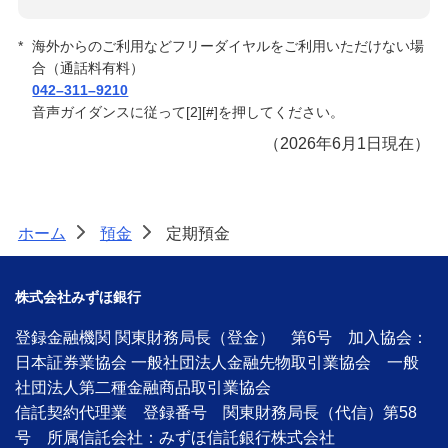
*
海外からのご利用などフリーダイヤルをご利用いただけない場
合（通話料有料）
042–311–9210
音声ガイダンスに従って[2][#]を押してください。
（2026年6月1日現在）
ホーム
預金
定期預金
>
>
株式会社みずほ銀行
登録金融機関 関東財務局長（登金） 第6号 加入協会：
日本証券業協会 一般社団法人金融先物取引業協会 一般
社団法人第二種金融商品取引業協会
信託契約代理業 登録番号 関東財務局長（代信）第58
号 所属信託会社：みずほ信託銀行株式会社