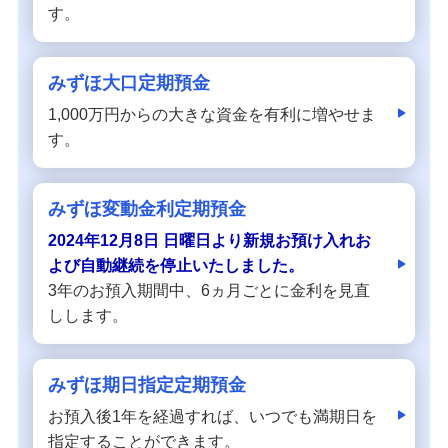
す。
みずほ積立定期預金
みずほ大口定期預金
みずほ貯蓄預金
1,000万円からの大きな資金を有利に増やせま
す。
財形貯蓄
みずほ変動金利定期預金
普通預金（無利息型）
2024年12月8日 日曜日より新規お預け入れお
よび自動継続を停止いたしました。
みずほ後見制度支援預金
3年のお預入期間中、6ヵ月ごとに金利を見直
しします。
NISA：ニーサ（少額投資非課税制度）
みずほ期日指定定期預金
iDeCo：イデコ（個人型確定拠出年金）
お預入後1年を経過すれば、いつでも満期日を
指定することができます。