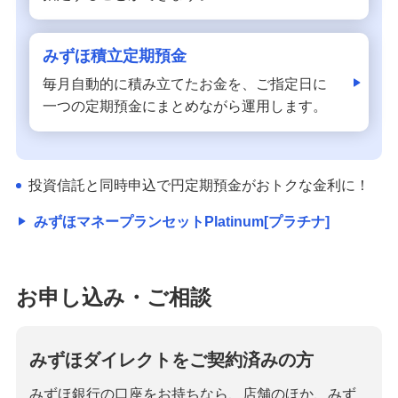
投資信託
みずほ積立定期預金
外貨預金
毎月自動的に積み立てたお金を、ご指定日に
一つの定期預金にまとめながら運用します。
みずほグローバル口座（マルチカレンシー口
座）
投資信託と同時申込で円定期預金がおトクな金利に！
オンライン金融商品仲介サービス
みずほマネープランセットPlatinum[プラチナ]
個人向け国債
お申し込み・ご相談
金銭信託「貯蓄の達人」
みずほダイレクトをご契約済みの方
みずほ銀行の口座をお持ちなら、店舗のほか、みず