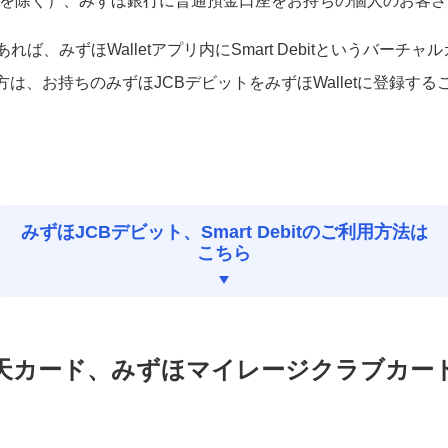
生を除く）、みずほ銀行に普通預金口座をお持ちの個人のお客さ
ば、みずほWalletアプリ内にSmart Debitというバーチ
方は、お持ちのみずほJCBデビットをみずほWalletに登録す
みずほJCBデビット、Smart Debitのご利用方法は
こちら
カード、みずほマイレージクラブカード／T