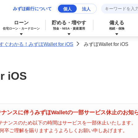
みずほ銀行について
個人
法人
ローン
貯める・増やす
備える
住宅ローン・カードローン
預金・NISA・資産運用
相続・保険
すぐわかる！みずほWallet for iOS
みずほWallet for iOS
>
みずほマイレージクラブカード（クレジ
カードローン
NISA：ニーサ（少額投資非課税制度）
保険
資産形成サポート
ットカード）
r iOS
多目的ローン
投資信託
J-Coin Pay
みずほグローバル口座（マルチカレンシ
リフォームローン
みずほマイレージクラブ
ンスに伴うみずほWalletの一部サービス休止のお知らせ
ー口座）
メンテナンスのため以下の時間はサービスを一部休止いたします。
何卒ご理解を賜りますようよろしくお願い申しあげます。
個人向け国債