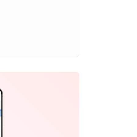
資産形成・資産運用セミナー
カードローン申込（口座なし）