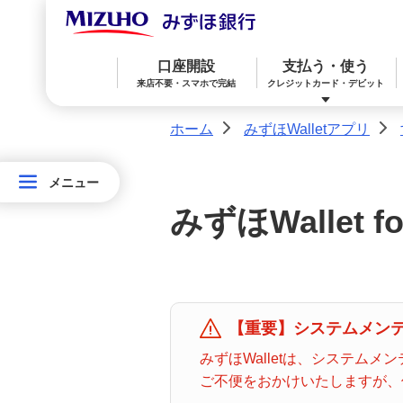
口座開設
支払う・使う
来店不要・スマホで完結
クレジットカード・デビット
ホーム
みずほWalletアプリ
>
>
メニュー
メニュー
みずほ楽天カード（クレジットカード）
住宅ローン
預金
相続・承継・資産管理
おかねアカデミー
困ったときは
み
みずほWallet fo
ず
みずほWallet
みずほ リ・バース60
iDeCo：イデコ（個人型確定拠出年金）
ほ
Wallet
ア
みずほダイレクト
教育ローン
外貨預金
【重要】システムメンテナ
プ
みずほWalletは、システム
リ
ご不便をおかけいたしますが、
オンライン金融商品仲介サービス