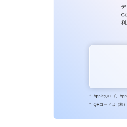
デ
C
利
*
Appleのロゴ、Ap
*
QRコードは（株