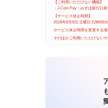
【ご利用いただけない機能】
すぐわかる！みずほWallet for
・J-Coin Pay：みずほ
Android
金銭信託「貯蓄の達人」
【サービス休止時間】
2026年8月8日 土曜日 22時00
みずほWallet規定集
サービス休止時間を変更する場
そのほかご利用いただけないサ
すぐわかる！みずほWallet for
iOS
みずほWallet for iOS
みずほWallet for iOS規定集
みずほWalletアプリ for iOS 機種変
更ガイド
みずほWalletキャンペーン情報