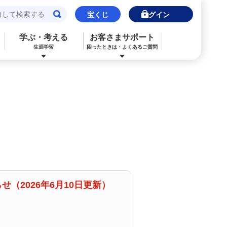
宝くじ
ログイン
学ぶ・考える
お客さまサポート
生涯学習
困ったときは・よくあるご質問
閉じる
閉じる
閉じる
閉じる
閉じる
閉じる
みずほJCBデビット（デビットカード）
ご利用中のお客さま
ご検討中のお客さま
ご検討中のお客さま
ご検討中のお客さま
詳しく知りたいときは
申込ボードログイン
NISA・投資信託申込
保険の見直し
ライフデザイン・ナビゲーション
よくあるご質問
その他決済・支払いサービス
iDeCo申込
ライフデザイン・ナビゲーション
個人のお客さま向けコンサルティング
ご検討中のお客さま
ライフデザイン・ナビゲーション
医療保険
住宅ローン申込（新規）
みずほプレミアムクラブ
（2026年6月10日更新）
みずほ銀行オンライン相談
年金保険
住宅ローン申込（借換）
来店予約（ご相談）
来店予約（ご相談）
カードローン申込（口座あり）