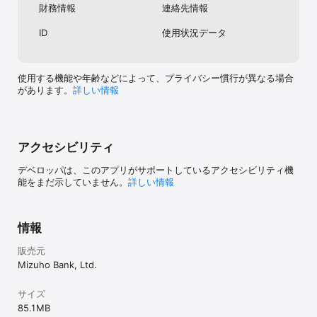
財務情報
連絡先情報
クラブカード／THE POINT】

みずほWalletアプリをダウンロード後、お持ちのみずほ楽天カー
ID
使用状況データ
ド・楽天カードまたはみずほマイレージクラブカード／THE POINT
を登録してすぐに利用できます。

全国のQUICPay+マークやリップルマークのあるお店で、Face IDや
Touch IDで認証後、iPhoneやApple Watchをかざすだけでお支払い
使用する機能や年齢などによって、プライバシー慣行が異なる場合
ができます。

があります。
詳しい情報
【J-Coin Pay】

みずほWalletアプリをダウンロード後、ご利用の銀行口座情報を登
録していただくと、すぐに利用できます。

全国のJ-Coinマークのあるお店でQRコードでお支払いができます。

アクセシビリティ
デベロッパは、このアプリがサポートしているアクセシビリティ機
■ご利用可能時間

能をまだ示していません。
詳しい情報
みずほWalletアプリメニュー内、みずほ銀行各種コンテンツに関し
ては24時間利用できます。

情報
【Mizuho Suica】

チャージ（入金）ご利用可能時間帯（日本時間）：

販売元
・平日…24時間

・土曜日…0時00分～22時00分

Mizuho Bank, Ltd.
・日曜日…8時00分～24時00分

※土曜日22時00分～翌日曜日8時00分、および毎月第1、第4土曜日3
サイズ
時00分～5時00分は利用できません。

85.1 MB