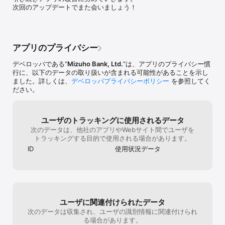
日本国内在住で個人のお客さま

次回のアップデートでまた会いましょう！
■ご利用方法

本アプリのダウンロード、登録、決済等の利用料や年会費は無料で
す。

アプリのプライバシー
なお、Mizuho Suica、Smart Debitの発行は、別途みずほダイレク
トの契約が必要です。

デベロッパである“
Mizuho Bank, Ltd.
”は、アプリのプライバシー慣
【Mizuho Suica】

行に、以下のデータの取り扱いが含まれる可能性があることを示し
みずほWalletアプリをダウンロード後、口座情報を登録し、アプリ
ました。詳しくは、
デベロッパプライバシーポリシー
を参照してく
内にバーチャルのMizuho Suicaを発行。発行したMizuho Suicaに
ださい。
チャージ（入金）いただくと、すぐに利用できます。

全国のICマークのあるお店でiPhoneやApple Watchをかざすだけで
お支払いができます。

ユーザのトラッキングに使用されるデータ
※Mizuho Suicaの発行会社は東日本旅客鉄道㈱です。

次のデータは、他社のアプリやWebサイト間でユーザを
※チャージ（入金）限度額：20,000円

トラッキングする目的で使用される場合があります。
【デビット（みずほJCBデビット、Smart Debit）】

ID
使用状況データ
みずほWalletアプリをダウンロード後、お持ちのみずほJCBデビッ
トを登録してすぐにご利用できます。

また、みずほJCBデビットをお持ちでない方も、口座情報を登録し
てSmart Debitというバーチャルカードを発行することができます。

全国のQUICPay+マークやリップルマークのあるお店で、Face IDや
Touch IDで認証後、iPhoneやApple Watchをかざすだけで口座直結
ユーザに関連付けられたデータ
のデビット払いができます。

次のデータは収集され、ユーザの識別情報に関連付けられ
る場合があります。
【クレジット（みずほ楽天カード・楽天カード、みずほマイレージ