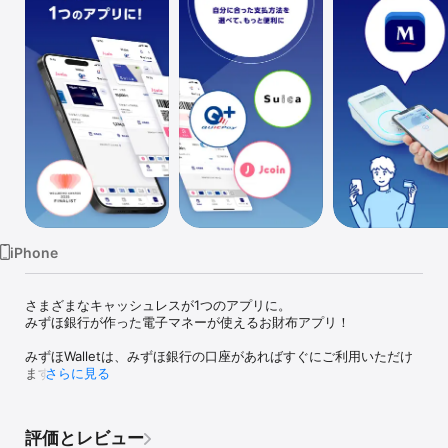
Watch
TV
iPhone
さまざまなキャッシュレスが1つのアプリに。

みずほ銀行が作った電子マネーが使えるお財布アプリ！

みずほWalletは、みずほ銀行の口座があればすぐにご利用いただけ
ます。

さらに見る
■みずほWallet（ウォレット）の特徴

評価とレビュー
①自分に合った好きな支払方法が選べる
