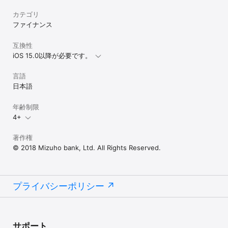
【デビット（みずほJCBデビット、Smart Debit）】

お支払ご利用可能時間帯（日本時間）：24時間365日

カテゴリ
※システムメンテナンス等でご利用いただけない場合があります。

ファイナンス
【クレジット（みずほ楽天カード・楽天カード、みずほマイレージ
互換性
クラブカード／THE POINT）】

iOS 15.0以降が必要です。
お支払ご利用可能時間帯（日本時間）：24時間365日

※システムメンテナンス等でご利用いただけない場合があります。

言語
【J-Coin Pay】

日本語
お支払ご利用可能時間帯（日本時間）：24時間365日

※システムメンテナンス等でご利用いただけない場合があります。

年齢制限
4+
■対応機種、OS

みずほ銀行ウェブサイト
著作権
（https://www.mizuhobank.co.jp/wallet/iOS/detail/index.html）
© 2018 Mizuho bank, Ltd. All Rights Reserved.
より、ご確認ください。

*本アプリ対応機種以外のスマートフォン、またはタブレット端末で
本サービスを利用の場合、表示情報の誤植・欠落、取引依頼の不能
プライバシーポリシー
等、正常に利用できない可能性があります。

*本アプリ対応機種であっても、スマートフォンの利用状態等によっ
ては本アプリが正常に動作せず、利用できない場合があります。

■ご留意事項

サポート