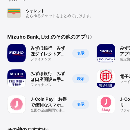
・本アプリのダウンロードおよびご利用には、別途通信費が発生
し、お客さまのご負担となります。

ウォレット
・Mizuho Suicaのご利用にあたっては、特急券・グリーン券・定期
あらゆるチケットをまとめておけます。
券の発行、オートチャージ、Suicaキャンペーンは対象外になりま
す。

■会社概要

https://www.mizuhobank.co.jp/company/info/profile/index.html

Mizuho Bank, Ltd.のその他のアプリ
※QRコードは(株)デンソーウェーブの登録商標です。
みずほ銀行 みず
みずほ
表示
ほダイレクトアプ
アプ
リ
ファイナンス
確定
iDe
く資
みずほ銀行 みず
電子
表示
ほ口座開設＆手続
ファ
きアプリ
ファイナンス
J-Coin Pay｜お得
J-C
表示
で便利なスマホ決
リ
済アプリ
全国の金融機関で使え
ファ
る決済アプリ
その他のおすすめ