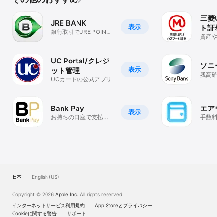
三菱U
JRE BANK
表示
ト証
銀行取引でJRE POINT
式・
資産
が貯まる！
然！
産管
リオ
ど
UC Portal/クレジ
ソニ
表示
ット管理
残高
UCカードの公式アプリ
取引
Bank Pay
エア
表示
お持ちの口座で支払い
手数料
やことら送金が出来る
がで
便利な決済アプリ！
日本
English (US)
Copyright © 2026
Apple Inc.
All rights reserved.
インターネットサービス利用規約
App Storeとプライバシー
Cookieに関する警告
サポート