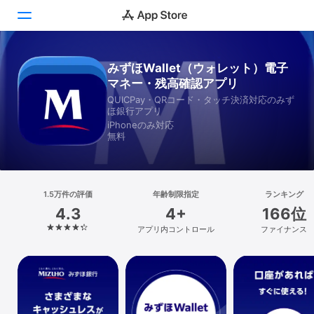
みずほWallet（ウォレット）電子
Today
マネー・残高確認アプリ
ゲーム
QUICPay・QRコード・タッチ決済対応のみず
ほ銀行アプリ
iPhoneのみ対応
アプリ
無料
Arcade
検索
1.5万件の評価
年齢制限指定
ランキング
4.3
4+
166位
プラットフォーム
アプリ内コントロール
ファイナンス
iPhone
iPad
Mac
Vision