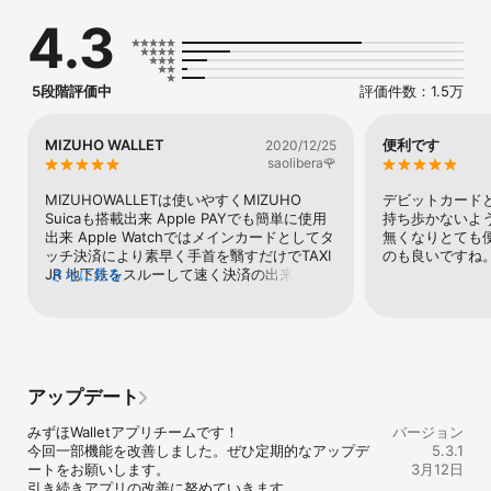
１つのアプリで、Mizuho Suica 、デビット（みずほJCBデビット、
4.3
Smart Debit）、クレジット（みずほ楽天カード・楽天カード、みず
ほマイレージクラブカード／THE POINT）、J-Coin Payといった、
さまざまな支払方法がご利用いただけます。

また、Mizuho Suica、デビット（Smart Debit）なら、みずほ銀行
5段階評価中
評価件数：1.5万
の口座があれば、すぐにご利用いたけます。

②口座の残高を確認しながら使える

MIZUHO WALLET
便利です
2020/12/25
チャージやお支払履歴を始め、口座の残高が確認できます。

saolibera🌹
MIZUHOWALLETは使いやすくMIZUHO 
デビットカード
■ご利用いただける方

Suicaも搭載出来 Apple PAYでも簡単に使用
持ち歩かないよ
【Mizuho Suica】

出来 Apple Watchではメインカードとしてタ
無くなりとても
日本国内在住で満13歳以上、みずほ銀行に普通預金口座をお持ちの
ッチ決済により素早く手首を翳すだけでTAXI 
のも良いですね
個人のお客さま

JR 地下鉄をスルーして速く決済の出来る最も
さらに見る
優れた銀行系アプリの１つとですデパ地下な
【デビット（みずほJCBデビット、Smart Debit）】

どでは未だ未だ交通系電子マネーしか使用出
日本国内在住で満15歳以上（中学生を除く）、みずほ銀行に普通預
来ない場所が多い為そんな時でもFACE IDロ
金口座をお持ちの個人のお客さま

ック解除してSUICAへ直ぐにチャージして購
入出来る MIZUHO DIRECTで振替も出来益々
【クレジット（みずほ楽天カード・楽天カード、みずほマイレージ
利便性に富んだ私の1番のキャッスレスアプリ
アップデート
クラブカード／THE POINT）】

です 何よりMIZUHO Debitを使えばキャッシ
日本国内在住で満18歳以上（高校生を除く）、みずほ銀行に普通預
ュバック頂けるのも嬉しい♡ Saori
みずほWalletアプリチームです！

バージョン
金口座をお持ちの個人のお客さま

今回一部機能を改善しました。ぜひ定期的なアップデ
5.3.1
ートをお願いします。

3月12日
【J-Coin Pay】

引き続きアプリの改善に努めていきます。
